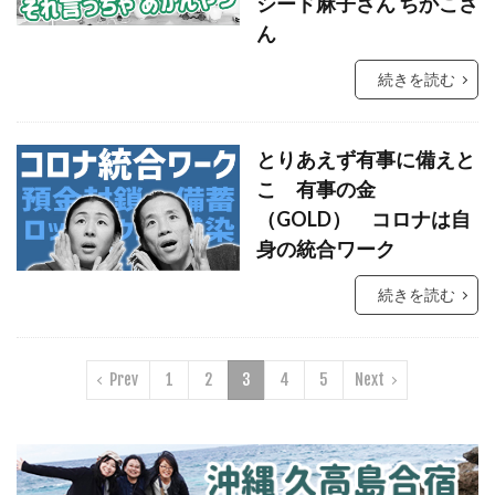
シード麻子さん ちかこさ
ん
続きを読む
とりあえず有事に備えと
こ 有事の金
（GOLD） コロナは自
身の統合ワーク
続きを読む
Prev
1
2
3
4
5
Next