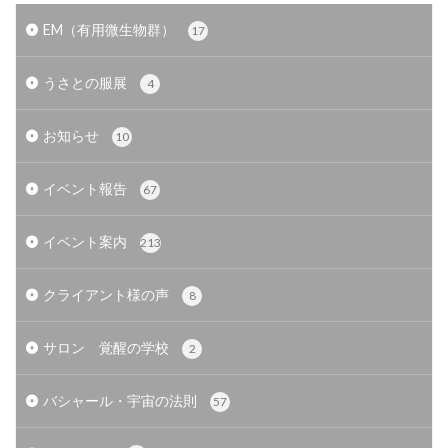
EM（有用微生物群）
17
うさとの服展
4
お知らせ
10
イベント報告
67
イベント案内
213
クライアント様の声
8
サロン 覚醒の学校
2
バシャール・宇宙の法則
57