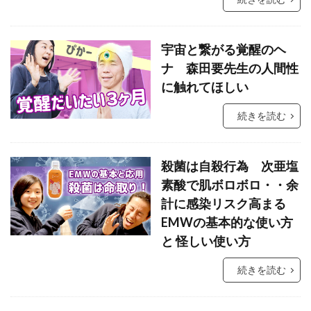
祓い
覚醒の学校
農業
金沢市
鎮魂
非二元
宇宙と繋がる覚醒のヘ
ナ 森田要先生の人間性
検索
に触れてほしい
続きを読む
殺菌は自殺行為 次亜塩
素酸で肌ボロボロ・・余
計に感染リスク高まる
EMWの基本的な使い方
と 怪しい使い方
続きを読む