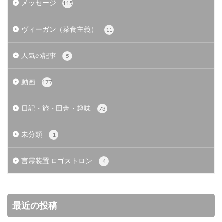
メッセージ
115
ヴィーガン（菜食主義）
11
人気の記事
5
動画
177
日記・旅・田舎・趣味
73
未分類
1
言霊装置 ロゴストロン
4
最近の投稿