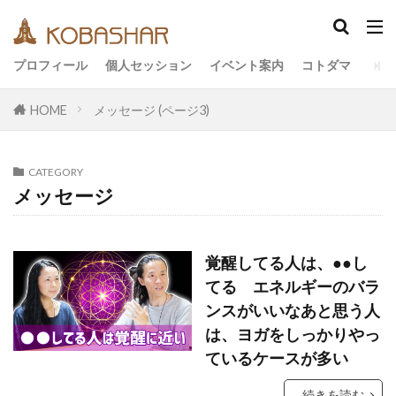
カテゴリー
プロフィール
個人セッション
イベント案内
コトダマ
HOME
メッセージ (ページ3)
タグ
EM
うさと
アキラ
アセンション
CATEGORY
アーティスト
イベント
イヤシロチ
メッセージ
エコ
オフグリッド
キールタン
デトックス
バシャール・宇宙の法則
ヘナ
覚醒してる人は、●●し
メッセージ
ヨガ
リトリート
てる エネルギーのバラ
ワンネス
ヴィーガン
健康
動画
ンスがいいなあと思う人
友人
合宿
名古屋
は、ヨガをしっかりやっ
地底人
子供
ているケースが多い
宇宙人
岐阜
引き寄せの法則
愛
断食
旅
沖縄
満月
石川県
続きを読む