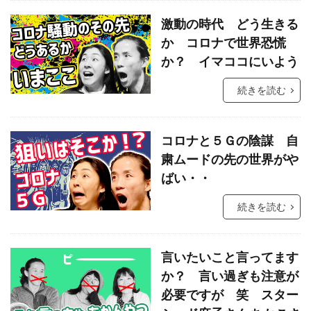
激動の時代 どう生きる
か コロナで世界恐慌
か？ イマココにいよう
続きを読む
コロナと５Ｇの陰謀 自
粛ムードの先の世界がや
ばい・・
続きを読む
言いたいこと言ってます
か？ 言い過ぎも注意が
必要ですが 笑 スター