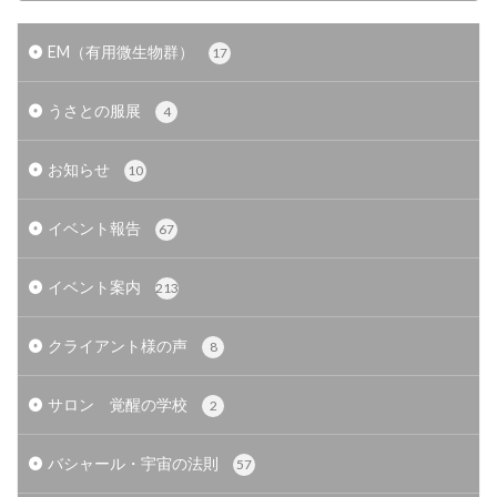
EM（有用微生物群）
17
うさとの服展
4
お知らせ
10
イベント報告
67
イベント案内
213
クライアント様の声
8
サロン 覚醒の学校
2
バシャール・宇宙の法則
57