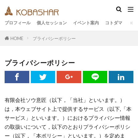
カテゴリー
プロフィール
個人セッション
イベント案内
コトダマ
HOME
プライバシーポリシー
タグ
EM
うさと
アキラ
アセンション
プライバシーポリシー
アーティスト
イベント
イヤシロチ
エコ
オフグリッド
キールタン
デトックス
バシャール・宇宙の法則
ヘナ
メッセージ
ヨガ
リトリート
有限会社ソウ意匠（以下，「当社」といいます。）
ワンネス
ヴィーガン
健康
動画
は，本ウェブサイト上で提供するサービス（以下,「本
友人
合宿
名古屋
地底人
子供
サービス」といいます。）におけるプライバシー情報
の取扱いについて，以下のとおりプライバシーポリシ
宇宙人
岐阜
引き寄せの法則
愛
ー（以下，「本ポリシー」といいます。）を定めま
断食
旅
沖縄
満月
石川県