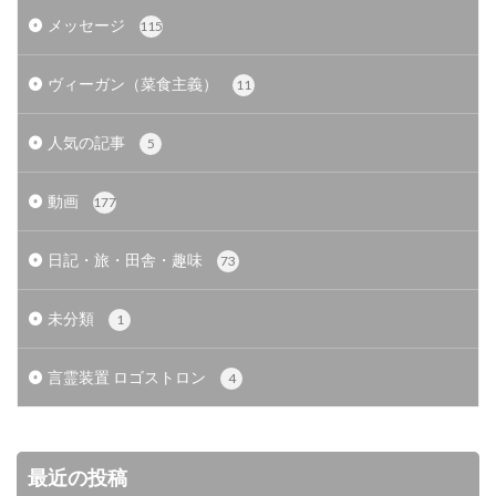
メッセージ
115
ヴィーガン（菜食主義）
11
人気の記事
5
動画
177
日記・旅・田舎・趣味
73
未分類
1
言霊装置 ロゴストロン
4
最近の投稿