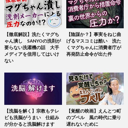
【徹底解説】洗たくマグち
【陰謀か？】事実をねじ曲
ゃん潰し SANYOの洗剤が
げるマスコミは酷い 洗た
要らない洗濯機の話 大手
くマグちゃんに消費者庁が
メディアを信用してはいけ
再発防止命令が出た件
ない
【洗脳を解く】宗教もテレ
【覚醒の映画】えんとつ町
ビも洗脳がうまい 仕組み
のプペル 風の時代に乗り
が分かると洗脳解けます
遅れないために