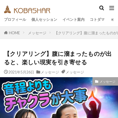
カテゴリー
プロフィール
個人セッション
イベント案内
コトダマ
HOME
メッセージ
【クリアリング】腹に溜まったものが
タグ
EM
うさと
アキラ
アセンション
【クリアリング】腹に溜まったものが出
アーティスト
イベント
イヤシロチ
ると、楽しい現実を引き寄せる
エコ
オフグリッド
キールタン
2021年5月26日
デトックス
メッセージ
バシャール・宇宙の法則
メッセージ
ヘナ
メッセージ
ヨガ
リトリート
メッセージ
ワンネス
ヴィーガン
健康
動画
友人
合宿
名古屋
地底人
子供
宇宙人
岐阜
引き寄せの法則
愛
断食
旅
沖縄
満月
石川県