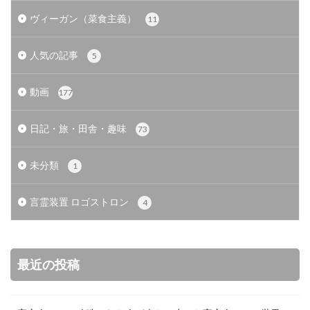
ヴィーガン（菜食主義）
11
人気の記事
5
動画
177
日記・旅・田舎・趣味
73
未分類
1
言霊装置 ロゴストロン
4
最近の投稿