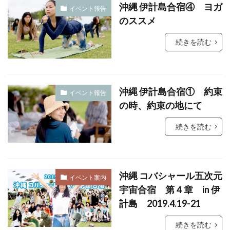
沖縄 伊計島合宿④ ヨガ
イベント報告
祓い
覚醒の学校
農業
金沢市
のススメ
鎮魂
非二元
続きを読む
検索
沖縄 伊計島合宿① 約束
イベント報告
の時、約束の地にて
続きを読む
沖縄 コバシャール五次元
イベント案内
宇宙合宿 第４章 in 伊
計島 2019.4.19-21
続きを読む