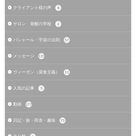
クライアント様の声
8
サロン 覚醒の学校
2
バシャール・宇宙の法則
57
メッセージ
115
ヴィーガン（菜食主義）
11
人気の記事
5
動画
177
日記・旅・田舎・趣味
73