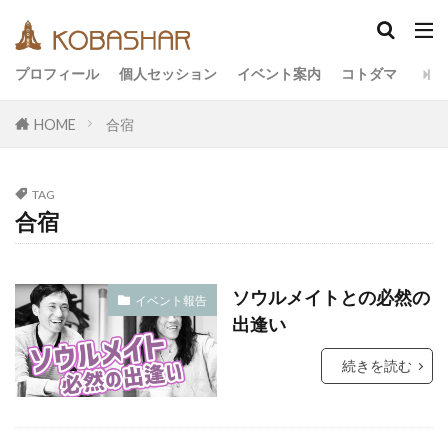
カテゴリー
プロフィール
個人セッション
イベント案内
コトダマ
HOME
合宿
タグ
EM
うさと
アキラ
アセンション
TAG
アーティスト
イベント
イヤシロチ
合宿
エコ
オフグリッド
キールタン
デトックス
バシャール・宇宙の法則
ヘナ
ソウルメイトとの必然の
イベント報告
メッセージ
ヨガ
リトリート
出逢い
ワンネス
ヴィーガン
健康
動画
続きを読む
友人
合宿
名古屋
地底人
子供
宇宙人
岐阜
引き寄せの法則
愛
断食
旅
沖縄
満月
石川県