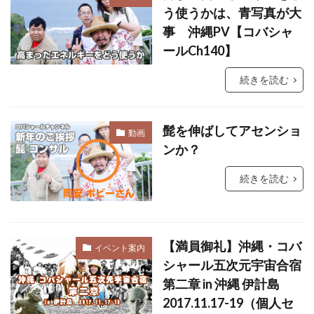
う使うかは、青写真が大
事 沖縄PV【コバシャ
ールCh140】
続きを読む
髭を伸ばしてアセンショ
動画
ンか？
続きを読む
【満員御礼】沖縄・コバ
イベント案内
シャール五次元宇宙合宿
第二章 in 沖縄 伊計島
2017.11.17-19（個人セ