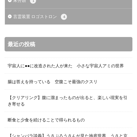
未分類
1
言霊装置 ロゴストロン
4
最近の投稿
宇宙人に●●に改造された人が来た 小さな宇宙人アミの世界
腸は答えを持っている 空腹こそ最強のクスリ
【クリアリング】腹に溜まったものが出ると、楽しい現実を引
き寄せる
断食と少食を続けることで得られるもの
【シャンバラ談義】うさぶろうさんが見た地底世界 うさと京