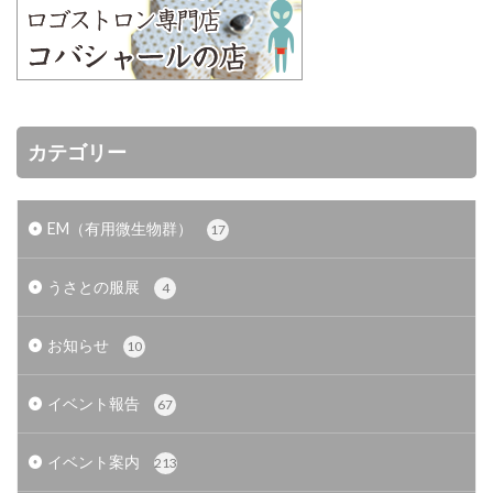
カテゴリー
EM（有用微生物群）
17
うさとの服展
4
お知らせ
10
イベント報告
67
イベント案内
213