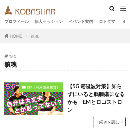
カテゴリー
プロフィール
個人セッション
イベント案内
コトダマ
HOME
鎮魂
タグ
EM
うさと
アキラ
アセンション
TAG
アーティスト
イベント
イヤシロチ
鎮魂
エコ
オフグリッド
キールタン
デトックス
バシャール・宇宙の法則
ヘナ
【5G 電磁波対策】知ら
EM（有用微生物群）
メッセージ
ヨガ
リトリート
ずにいると脳腫瘍になる
ワンネス
ヴィーガン
健康
動画
かも EMとロゴストロ
友人
合宿
名古屋
ン
地底人
子供
宇宙人
岐阜
引き寄せの法則
愛
続きを読む
断食
旅
沖縄
満月
石川県