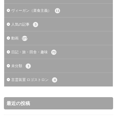
ヴィーガン（菜食主義）
11
人気の記事
5
動画
177
日記・旅・田舎・趣味
73
未分類
1
言霊装置 ロゴストロン
4
最近の投稿