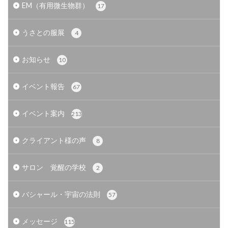
EM（有用微生物群）
17
うさとの服展
4
お知らせ
10
イベント報告
67
イベント案内
213
クライアント様の声
8
サロン 覚醒の学校
2
バシャール・宇宙の法則
57
メッセージ
115