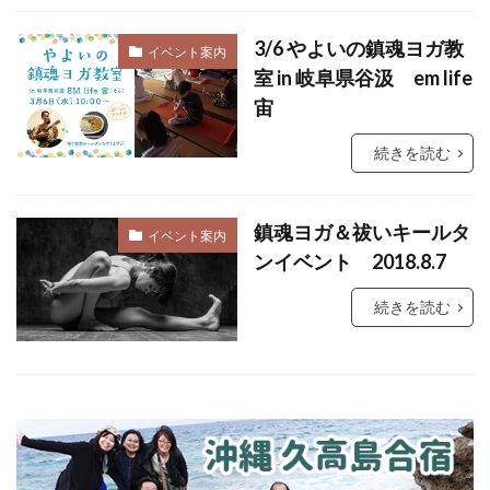
祓い
覚醒の学校
農業
金沢市
3/6 やよいの鎮魂ヨガ教
イベント案内
鎮魂
非二元
室 in 岐阜県谷汲 em life
宙
検索
続きを読む
鎮魂ヨガ＆祓いキールタ
イベント案内
ンイベント 2018.8.7
続きを読む