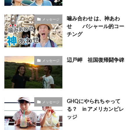
噛み合わせ は、神あわ
メッセージ
せ バシャール的コー
チング
辺戸岬 祖国復帰闘争碑
メッセージ
GHQにやられちゃって
メッセージ
る？ in アメリカンビレ
ッジ