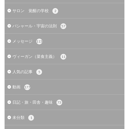
サロン 覚醒の学校
2
バシャール・宇宙の法則
57
メッセージ
115
ヴィーガン（菜食主義）
11
人気の記事
5
動画
177
日記・旅・田舎・趣味
73
未分類
1