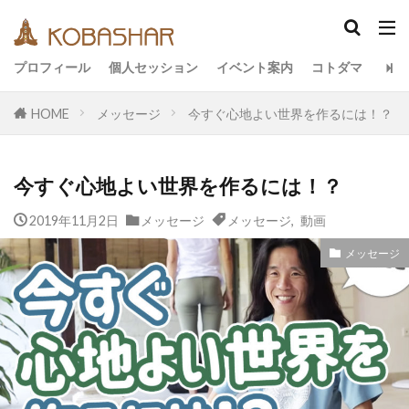
カテゴリー
プロフィール
個人セッション
イベント案内
コトダマ
HOME
メッセージ
今すぐ心地よい世界を作るには！？
タグ
EM
うさと
アキラ
アセンション
今すぐ心地よい世界を作るには！？
アーティスト
イベント
イヤシロチ
エコ
オフグリッド
キールタン
デトックス
2019年11月2日
メッセージ
メッセージ
,
動画
バシャール・宇宙の法則
ヘナ
メッセージ
メッセージ
ヨガ
リトリート
ワンネス
ヴィーガン
健康
動画
友人
合宿
名古屋
地底人
子供
宇宙人
岐阜
引き寄せの法則
愛
断食
旅
沖縄
満月
石川県
祓い
覚醒の学校
農業