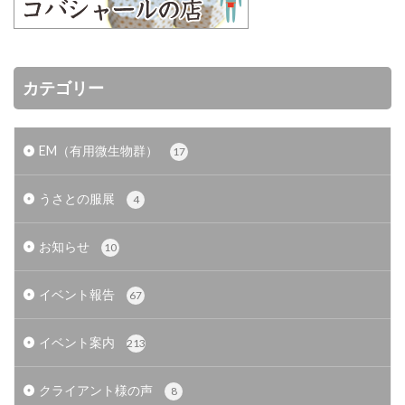
カテゴリー
EM（有用微生物群）
17
うさとの服展
4
お知らせ
10
イベント報告
67
イベント案内
213
クライアント様の声
8