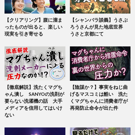
【クリアリング】腹に溜ま
【シャンバラ談義】うさぶ
ったものが出ると、楽しい
ろうさんが見た地底世界
現実を引き寄せる
うさと京都にて
【徹底解説】洗たくマグち
【陰謀か？】事実をねじ曲
ゃん潰し SANYOの洗剤が
げるマスコミは酷い 洗た
要らない洗濯機の話 大手
くマグちゃんに消費者庁が
メディアを信用してはいけ
再発防止命令が出た件
ない