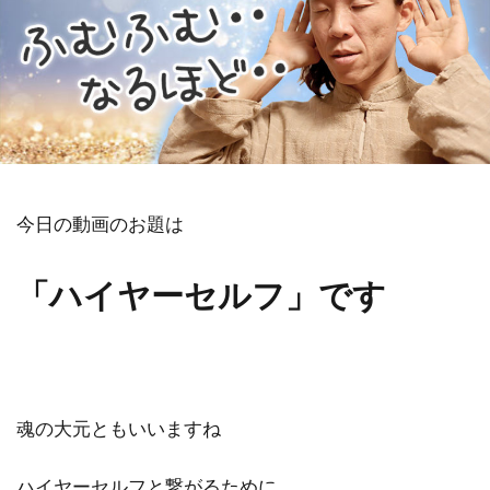
祓い
覚醒の学校
農業
金沢市
鎮魂
非二元
検索
今日の動画のお題は
「ハイヤーセルフ」です
魂の大元ともいいますね
ハイヤーセルフと繋がるために