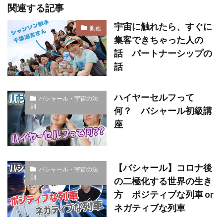
関連する記事
宇宙に触れたら、すぐに
動画
集客できちゃった人の
話 パートナーシップの
話
ハイヤーセルフって
バシャール・宇宙の法
則
何？ バシャール初級講
座
【バシャール】コロナ後
バシャール・宇宙の法
則
の二極化する世界の生き
方 ポジティブな列車 or
ネガティブな列車