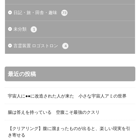
日記・旅・田舎・趣味
73
未分類
1
言霊装置 ロゴストロン
4
最近の投稿
宇宙人に●●に改造された人が来た 小さな宇宙人アミの世界
腸は答えを持っている 空腹こそ最強のクスリ
【クリアリング】腹に溜まったものが出ると、楽しい現実を引
き寄せる