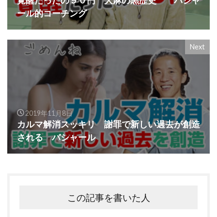
覚醒たったの９０円 大麻の黒歴史 バシャ
ール的コーチング
Next
2019年11月8日
カルマ解消スッキリ 謝罪で新しい過去が創造
される バシャール
この記事を書いた人