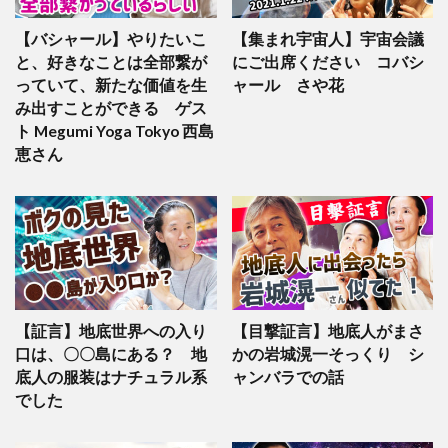
【バシャール】やりたいこ
【集まれ宇宙人】宇宙会議
と、好きなことは全部繋が
にご出席ください コバシ
っていて、新たな価値を生
ャール さや花
み出すことができる ゲス
ト Megumi Yoga Tokyo 西島
恵さん
【証言】地底世界への入り
【目撃証言】地底人がまさ
口は、〇〇島にある？ 地
かの岩城滉一そっくり シ
底人の服装はナチュラル系
ャンバラでの話
でした