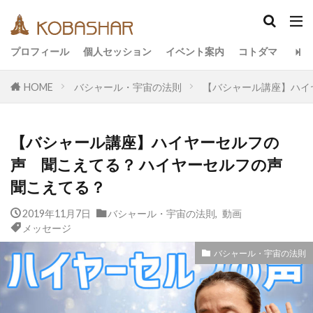
カテゴリー
プロフィール
個人セッション
イベント案内
コトダマ
HOME
バシャール・宇宙の法則
【バシャール講座】ハイ
タグ
EM
うさと
アキラ
アセンション
【バシャール講座】ハイヤーセルフの
アーティスト
イベント
イヤシロチ
声 聞こえてる？ ハイヤーセルフの声
エコ
オフグリッド
キールタン
聞こえてる？
デトックス
バシャール・宇宙の法則
ヘナ
2019年11月7日
バシャール・宇宙の法則
,
動画
メッセージ
ヨガ
リトリート
メッセージ
ワンネス
ヴィーガン
健康
動画
バシャール・宇宙の法則
友人
合宿
名古屋
地底人
子供
宇宙人
岐阜
引き寄せの法則
愛
断食
旅
沖縄
満月
石川県