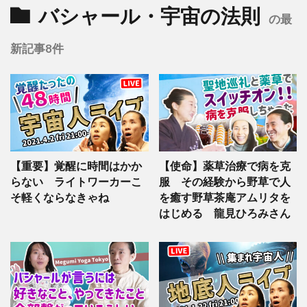
バシャール・宇宙の法則
の最
新記事8件
【重要】覚醒に時間はかか
【使命】薬草治療で病を克
らない ライトワーカーこ
服 その経験から野草で人
そ軽くならなきゃね
を癒す野草茶庵アムリタを
はじめる 龍見ひろみさん