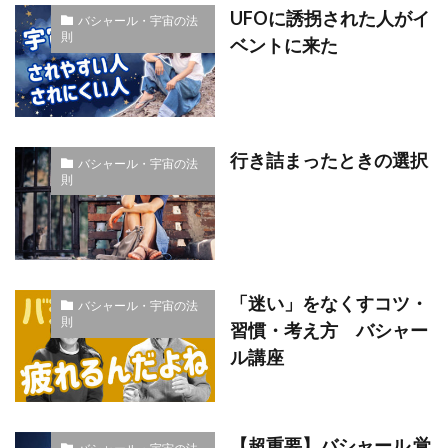
UFOに誘拐された人がイ
バシャール・宇宙の法
則
ベントに来た
行き詰まったときの選択
バシャール・宇宙の法
則
「迷い」をなくすコツ・
バシャール・宇宙の法
則
習慣・考え方 バシャー
ル講座
【超重要】バシャール 覚