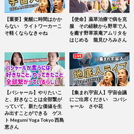
【重要】覚醒に時間はかか
【使命】薬草治療で病を克
らない ライトワーカーこ
服 その経験から野草で人
そ軽くならなきゃね
を癒す野草茶庵アムリタを
はじめる 龍見ひろみさん
【バシャール】やりたいこ
【集まれ宇宙人】宇宙会議
と、好きなことは全部繋が
にご出席ください コバシ
っていて、新たな価値を生
ャール さや花
み出すことができる ゲス
ト Megumi Yoga Tokyo 西島
恵さん