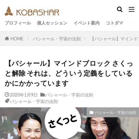
カテゴリー
プロフィール
個人セッション
イベント案内
コトダマ
HOME
バシャール・宇宙の法則
【バシャール】マインド
タグ
EM
うさと
アキラ
アセンション
【バシャール】マインドブロック さくっ
アーティスト
イベント
イヤシロチ
と解除 それは、どういう定義をしている
エコ
オフグリッド
キールタン
かにかかっています
デトックス
バシャール・宇宙の法則
ヘナ
2020年1月9日
バシャール・宇宙の法則
メッセージ
ヨガ
リトリート
バシャール・宇宙の法則
ワンネス
ヴィーガン
健康
動画
バシャール・宇宙の法則
友人
合宿
名古屋
地底人
子供
宇宙人
岐阜
引き寄せの法則
愛
断食
旅
沖縄
満月
石川県