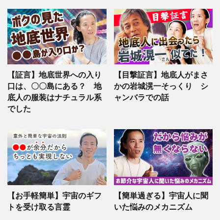
【証言】地底世界への入り
【目撃証言】地底人がまさ
口は、〇〇島にある？ 地
かの岩城滉一そっくり シ
底人の服装はナチュラル系
ャンバラでの話
でした
【お手軽簡単】宇宙のギフ
【簡単過ぎる】宇宙人に聞
トを受け取る言霊
いた悩みのメカニズム