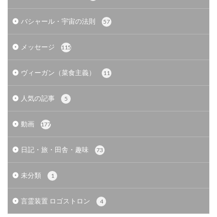
バシャール・宇宙の法則
57
メッセージ
115
ヴィーガン（菜食主義）
11
人気の記事
5
動画
177
日記・旅・田舎・趣味
73
未分類
1
言霊装置 ロゴストロン
4