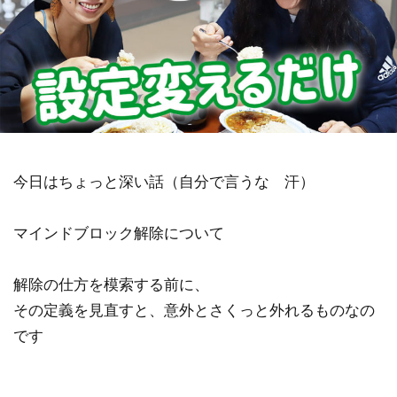
祓い
覚醒の学校
農業
金沢市
鎮魂
非二元
検索
今日はちょっと深い話（自分で言うな 汗）
マインドブロック解除について
解除の仕方を模索する前に、
その定義を見直すと、意外とさくっと外れるものなの
です