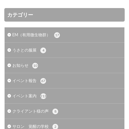
カテゴリー
EM（有用微生物群）
17
うさとの服展
4
お知らせ
10
イベント報告
67
イベント案内
213
クライアント様の声
8
サロン 覚醒の学校
2