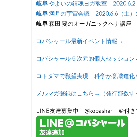
岐阜
やよいの鎮魂ヨガ教室 2020.6.2
岐阜
満月の宇宙会議 2020.6.6（土）1
岐阜
森田 要のオーガニックヘナ講座 20
コバシャール最新イベント情報→
コバシャール５次元的個人セッション
コトダマで願望実現 科学が意識進化
メルマガ登録はこちら→（発行部数す
LINE友達募集中 @kobashar ＠