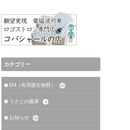
カテゴリー
EM（有用微生物群）
17
うさとの服展
4
お知らせ
10