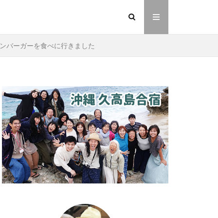
ンバーガーを食べに行きました
イヤシロチ
法則
ヘナ
動画
友人
則
愛
業
金沢市