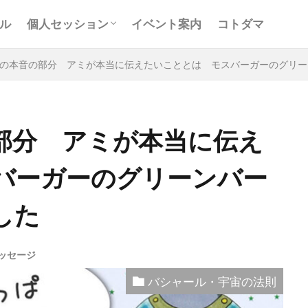
お客様の声
Ｑ＆Ａ
コンサルティング
ル
個人セッション
イベント案内
コトダマ
お客様の声
Ｑ＆Ａ
コンサルティング
の本音の部分 アミが本当に伝えたいこととは モスバーガーのグリー
部分 アミが本当に伝え
バーガーのグリーンバー
と
アキラ
アセンション
アーティスト
イベント
グリッド
キールタン
デトックス
バシャール・宇宙の
した
ヨガ
リトリート
ワンネス
ヴィーガン
健康
屋
地底人
子供
宇宙人
岐阜
引き寄せの法
ッセージ
沖縄
満月
石川県
祓い
覚醒の学校
農
バシャール・宇宙の法則
元