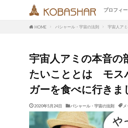
キーワード
プロフィー
バシャール・宇宙の法則
宇宙人アミ
HOME
カテゴリー
宇宙人アミの本音の
タグ
たいこととは モス
EM
うさ
エコ
オフ
ガーを食べに行きま
メッセージ
合宿
名古
2020年5月24日
バシャール・宇宙の法則
メ
断食
旅
鎮魂
非二