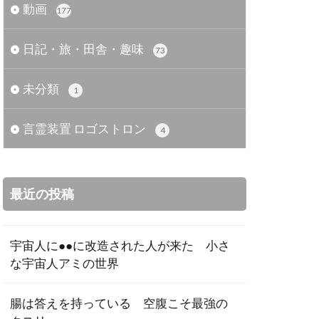
動画
177
日記・旅・田舎・趣味
73
未分類
1
言霊装置 ロゴストロン
4
最近の投稿
宇宙人に●●に改造された人が来た 小さ
な宇宙人アミの世界
腸は答えを持っている 空腹こそ最強の