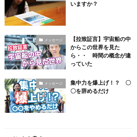
いますか？
【拉致証言】宇宙船の中
メッセージ
からこの世界を見た
ら・・ 時間の概念が違
っていた
集中力を爆上げ！？ 〇
メッセージ
〇を辞めるだけ