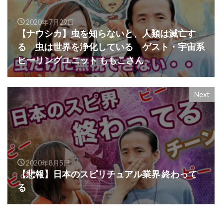
2020年7月29日
【ナウシカ】虫を知らないと、人類は滅亡す
る 虫は世界を浄化している ゲスト・宇宙系
ヒーリングユニット ももこさん
Next
2020年8月5日
【悲報】日本のスピリチュアル業界 終わって
る