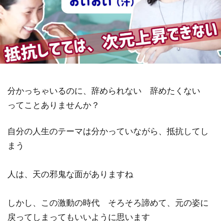
祓い
覚醒の学校
農業
金沢市
鎮魂
非二元
検索
分かっちゃいるのに、辞められない 辞めたくない
ってことありませんか？
自分の人生のテーマは分かっていながら、抵抗してし
まう
人は、天の邪鬼な面がありますね
しかし、この激動の時代 そろそろ諦めて、元の姿に
戻ってしまってもいいように思います