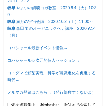
20.11.13-16
岐阜
やよいの鎮魂ヨガ教室 2020.8.4（火）10:3
0～
岐阜
満月の宇宙会議 2020.10.3（土）11:00～
岐阜
森田 要のオーガニックヘナ講座 2020.9.14
（月）
コバシャール最新イベント情報→
コバシャール５次元的個人セッション→
コトダマで願望実現 科学が意識進化を促進する
時代→
メルマガ登録はこちら→（発行部数すくないよ）
LINE友達募集中 @kobashar ＠付きで検索して