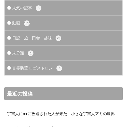
人気の記事
5
動画
177
日記・旅・田舎・趣味
73
未分類
1
言霊装置 ロゴストロン
4
最近の投稿
宇宙人に●●に改造された人が来た 小さな宇宙人アミの世界