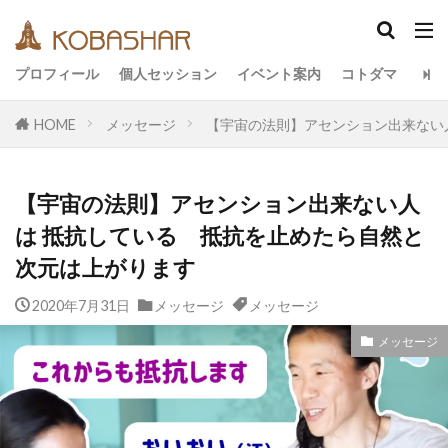
カテゴリー
プロフィール
個人セッション
イベント案内
コトダマ
HOME
メッセージ
【宇宙の法則】アセンション出来ない
タグ
EM
うさと
アキラ
アセンション
【宇宙の法則】アセンション出来ない人
アーティスト
イベント
イヤシロチ
は 抵抗している 抵抗を止めたら自然と
エコ
オフグリッド
キールタン
次元は上がります
デトックス
バシャール・宇宙の法則
ヘナ
2020年7月31日
メッセージ
メッセージ
メッセージ
ヨガ
リトリート
ワンネス
ヴィーガン
健康
動画
メッセージ
友人
合宿
名古屋
地底人
子供
宇宙人
岐阜
引き寄せの法則
愛
断食
旅
沖縄
満月
石川県