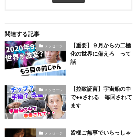
関連する記事
【重要】９月からの二極
メッセージ
化の世界に備えろ って
話
【拉致証言】宇宙船の中
メッセージ
で●●される 毎回されて
ます
皆様ご無事でいらっしゃ
メッセージ