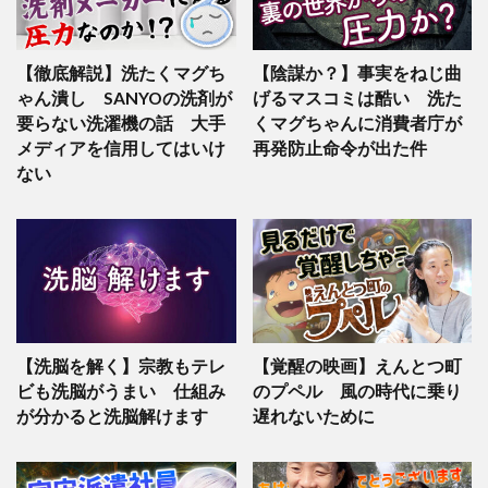
【徹底解説】洗たくマグち
【陰謀か？】事実をねじ曲
ゃん潰し SANYOの洗剤が
げるマスコミは酷い 洗た
要らない洗濯機の話 大手
くマグちゃんに消費者庁が
メディアを信用してはいけ
再発防止命令が出た件
ない
【洗脳を解く】宗教もテレ
【覚醒の映画】えんとつ町
ビも洗脳がうまい 仕組み
のプペル 風の時代に乗り
が分かると洗脳解けます
遅れないために