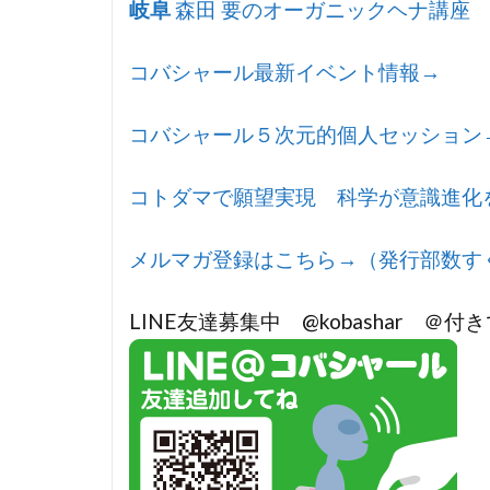
岐阜
森田 要のオーガニックヘナ講座 20
コバシャール最新イベント情報→
コバシャール５次元的個人セッション
コトダマで願望実現 科学が意識進化
メルマガ登録はこちら→（発行部数す
LINE友達募集中 @kobashar ＠