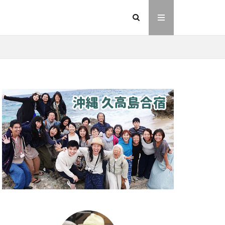
イヤシロチ
法則
ヘナ
動画
友人
則
愛
業
金沢市