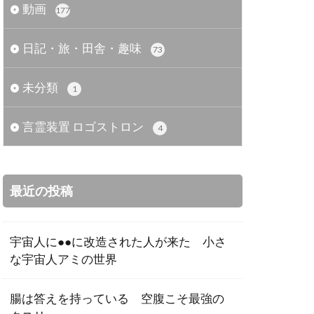
動画
177
日記・旅・田舎・趣味
73
未分類
1
言霊装置 ロゴストロン
4
最近の投稿
宇宙人に●●に改造された人が来た 小さ
な宇宙人アミの世界
腸は答えを持っている 空腹こそ最強の