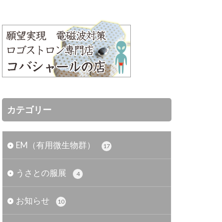
カテゴリー
EM（有用微生物群）
17
うさとの服展
4
お知らせ
10