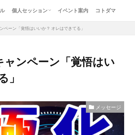
お客様の声
Ｑ＆Ａ
コンサルティング
ル
個人セッション
イベント案内
コトダマ
お客様の声
Ｑ＆Ａ
コンサルティング
ンペーン「覚悟はいいか？ オレはできてる」
キャンペーン「覚悟はい
る」
と
アキラ
アセンション
アーティスト
イベント
グリッド
キールタン
デトックス
バシャール・宇宙の
ヨガ
リトリート
ワンネス
ヴィーガン
健康
屋
地底人
子供
宇宙人
岐阜
引き寄せの法
メッセージ
沖縄
満月
石川県
祓い
覚醒の学校
農
元