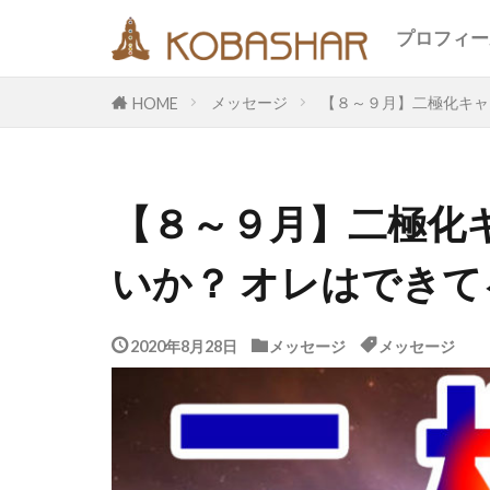
キーワード
プロフィー
メッセージ
【８～９月】二極化キャ
HOME
カテゴリー
【８～９月】二極化
タグ
いか？ オレはできて
EM
うさ
エコ
オフ
メッセージ
2020年8月28日
メッセージ
メッセージ
合宿
名古
断食
旅
鎮魂
非二