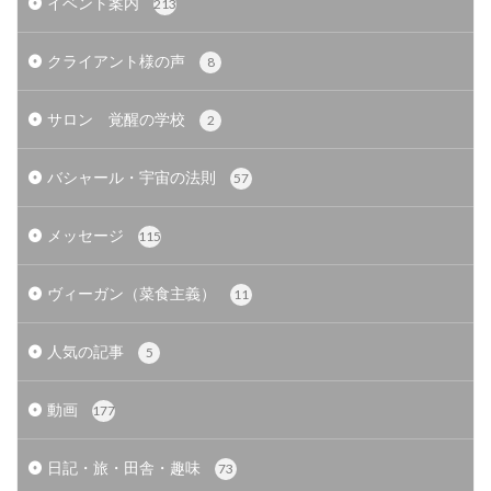
イベント案内
213
クライアント様の声
8
サロン 覚醒の学校
2
バシャール・宇宙の法則
57
メッセージ
115
ヴィーガン（菜食主義）
11
人気の記事
5
動画
177
日記・旅・田舎・趣味
73