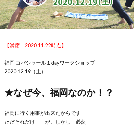
祓い
覚醒の学校
農業
金沢市
鎮魂
非二元
検索
【満席 2020.11.22時点】
福岡 コバシャール１dayワークショップ
2020.12.19（土）
★なぜ今、福岡なのか！？
福岡に行く用事が出来たからです
ただそれだけ が、しかし 必然