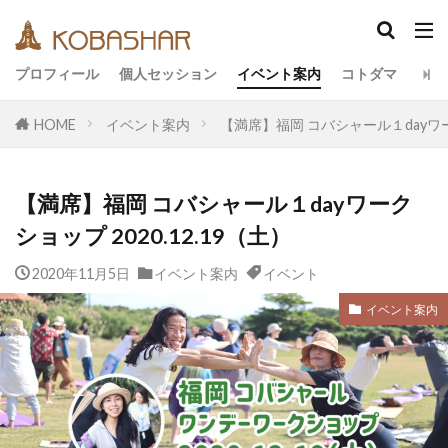
カテゴリー
プロフィール
個人セッション
イベント案内
コトダマ
HOME
イベント案内
【満席】福岡 コバシャール１dayワーク
タグ
EM
うさと
アキラ
アセンション
【満席】福岡 コバシャール１dayワーク
アーティスト
イベント
イヤシロチ
ショップ 2020.12.19（土）
エコ
オフグリッド
キールタン
2020年11月5日
デトックス
イベント案内
バシャール・宇宙の法則
イベント
ヘナ
メッセージ
ヨガ
リトリート
イベント案内
ワンネス
ヴィーガン
健康
動画
友人
合宿
名古屋
地底人
子供
宇宙人
岐阜
引き寄せの法則
愛
断食
旅
沖縄
満月
石川県