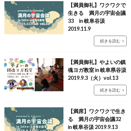
【満員御礼】ワクワクで
祓い
覚醒の学校
農業
金沢市
生きる 満月の宇宙会議
鎮魂
非二元
33 in 岐阜谷汲
2019.11.9
検索
続きを読む
【満員御礼】やよいの鎮
魂ヨガ教室 in 岐阜県谷汲
2019.9.3（火）vol.13
続きを読む
【満席】ワクワクで生き
る 満月の宇宙会議32
in 岐阜谷汲 2019.9.13