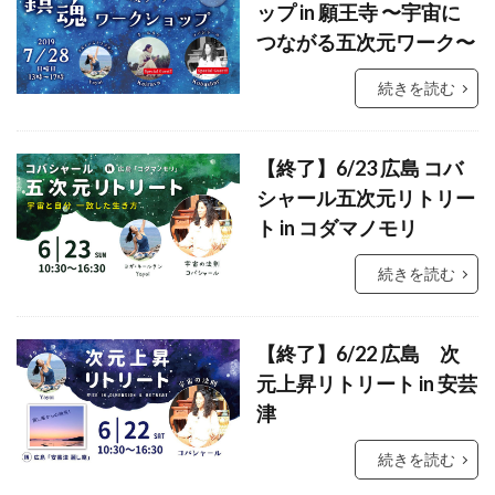
ップ in 願王寺 〜宇宙に
つながる五次元ワーク〜
続きを読む
【終了】6/23 広島 コバ
シャール五次元リトリー
ト in コダマノモリ
続きを読む
【終了】6/22 広島 次
元上昇リトリート in 安芸
津
続きを読む