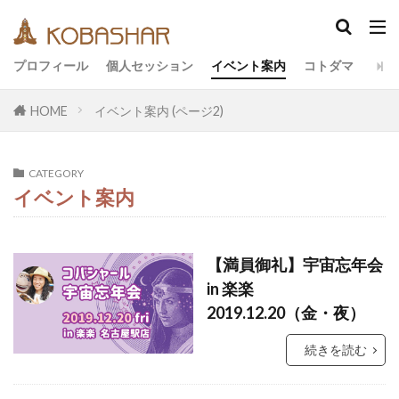
カテゴリー
プロフィール
個人セッション
イベント案内
コトダマ
HOME
イベント案内 (ページ2)
タグ
EM
うさと
アキラ
アセンション
CATEGORY
アーティスト
イベント
イヤシロチ
イベント案内
エコ
オフグリッド
キールタン
デトックス
バシャール・宇宙の法則
ヘナ
【満員御礼】宇宙忘年会
メッセージ
ヨガ
リトリート
in 楽楽
ワンネス
ヴィーガン
健康
動画
2019.12.20（金・夜）
友人
合宿
名古屋
地底人
子供
続きを読む
宇宙人
岐阜
引き寄せの法則
愛
断食
旅
沖縄
満月
石川県