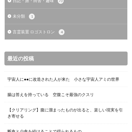
日記・旅・田舎・趣味
73
未分類
1
言霊装置 ロゴストロン
4
最近の投稿
宇宙人に●●に改造された人が来た 小さな宇宙人アミの世界
腸は答えを持っている 空腹こそ最強のクスリ
【クリアリング】腹に溜まったものが出ると、楽しい現実を引
き寄せる
断食と少食を続けることで得られるもの