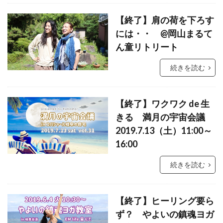
【終了】肩の荷を下ろす
には・・ @岡山まるて
ん童リトリート
続きを読む
【終了】ワクワク de 生
きる 満月の宇宙会議
2019.7.13（土）11:00～
16:00
続きを読む
【終了】ヒーリング要ら
ず？ やよいの鎮魂ヨガ