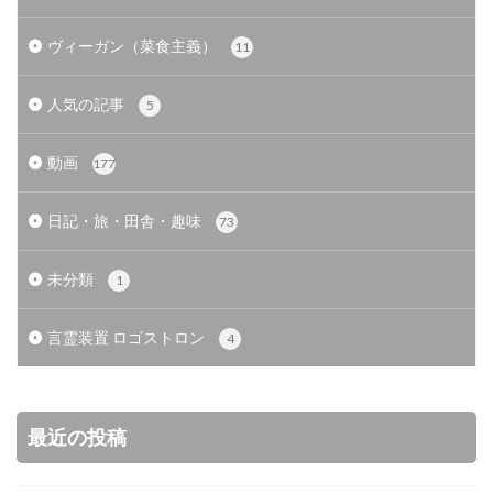
ヴィーガン（菜食主義）
11
人気の記事
5
動画
177
日記・旅・田舎・趣味
73
未分類
1
言霊装置 ロゴストロン
4
最近の投稿