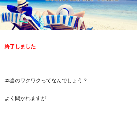
祓い
覚醒の学校
農業
金沢市
鎮魂
非二元
検索
終了しました
本当のワクワクってなんでしょう？
よく聞かれますが