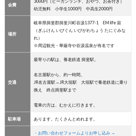
3000円（ビーガンランチ、おやつ、お茶付き）
会費
幼児無料 小学生1000円 中高生2000円
岐阜県揖斐郡揖斐川町谷汲1377-1 EM life 宙
（ぎふけん いびぐん いびがわちょう たにぐみな
場所
れ）
※周辺観光・華厳寺や谷汲温泉が有名です
最寄りの駅は、養老鉄道 揖斐駅。
名古屋駅から、約一時間。
交通
JR名古屋駅→JR大垣駅 大垣駅で養老鉄道に乗り
換え 終点揖斐駅まで
電車の方は、むかえに行きます。
駐車場
あります。たくさんとめれます。
・お問い合わせフォームよりお申し込み →