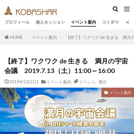
カテゴリー
プロフィール
個人セッション
イベント案内
コトダマ
HOME
イベント案内
【終了】ワクワク de 生きる 満月の宇宙
タグ
EM
うさと
アキラ
アセンション
【終了】ワクワク de 生きる 満月の宇宙
アーティスト
イベント
イヤシロチ
会議 2019.7.13（土）11:00～16:00
エコ
オフグリッド
キールタン
2019年5月21日
デトックス
イベント案内
バシャール・宇宙の法則
イベント
,
満月
ヘナ
メッセージ
ヨガ
リトリート
イベント案内
ワンネス
ヴィーガン
健康
動画
友人
合宿
名古屋
地底人
子供
宇宙人
岐阜
引き寄せの法則
愛
断食
旅
沖縄
満月
石川県