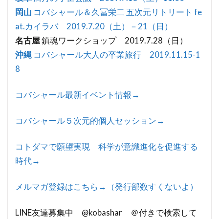
岡山
コバシャール＆久冨栄二 五次元リトリート fe
at.カイラバ 2019.7.20（土）－21（日）
名古屋
鎮魂ワークショップ 2019.7.28（日）
沖縄
コバシャール大人の卒業旅行 2019.11.15-1
8
コバシャール最新イベント情報→
コバシャール５次元的個人セッション→
コトダマで願望実現 科学が意識進化を促進する
時代→
メルマガ登録はこちら→（発行部数すくないよ）
LINE友達募集中 @kobashar ＠付きで検索して