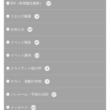
EM（有用微生物群）
17
うさとの服展
4
お知らせ
10
イベント報告
67
イベント案内
213
クライアント様の声
8
サロン 覚醒の学校
2
バシャール・宇宙の法則
57
メッセージ
115