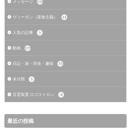
メッセージ
115
ヴィーガン（菜食主義）
11
人気の記事
5
動画
177
日記・旅・田舎・趣味
73
未分類
1
言霊装置 ロゴストロン
4
最近の投稿