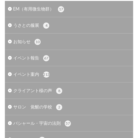
EM（有用微生物群）
17
うさとの服展
4
お知らせ
10
イベント報告
67
イベント案内
213
クライアント様の声
8
サロン 覚醒の学校
2
バシャール・宇宙の法則
57