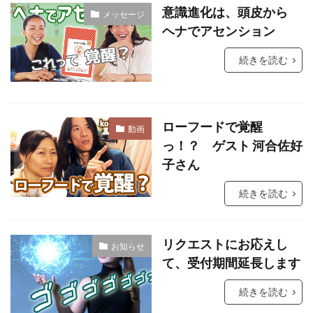
意識進化は、頭皮から
メッセージ
祓い
覚醒の学校
農業
金沢市
ヘナでアセンション
鎮魂
非二元
続きを読む
検索
ローフードで覚醒
動画
っ！？ ゲスト 河合佐好
子さん
続きを読む
リクエストにお応えし
お知らせ
て、受付期間延長します
続きを読む