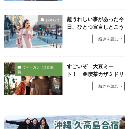
超うれしい事があった今
お知らせ
日、ひとつ宣言しとこう
続きを読む
すごいぞ 大豆ミー
ヴィーガン（菜食主
義）
ト！ ＠喫茶カザミドリ
続きを読む