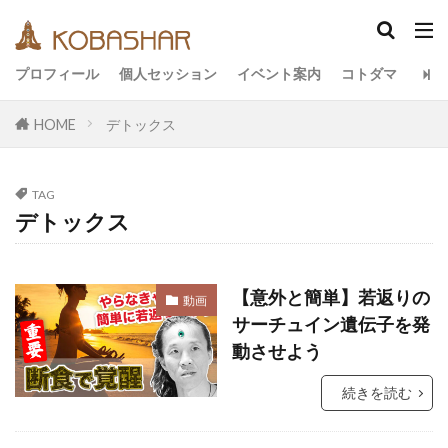
カテゴリー
プロフィール
個人セッション
イベント案内
コトダマ
HOME
デトックス
タグ
EM
うさと
アキラ
アセンション
TAG
アーティスト
イベント
イヤシロチ
デトックス
エコ
オフグリッド
キールタン
デトックス
バシャール・宇宙の法則
ヘナ
【意外と簡単】若返りの
動画
メッセージ
ヨガ
リトリート
サーチュイン遺伝子を発
ワンネス
ヴィーガン
健康
動画
動させよう
友人
合宿
名古屋
地底人
子供
続きを読む
宇宙人
岐阜
引き寄せの法則
愛
断食
旅
沖縄
満月
石川県