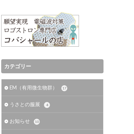
カテゴリー
EM（有用微生物群）
17
うさとの服展
4
お知らせ
10