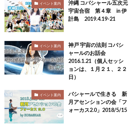
沖縄 コバシャール五次元
イベント案内
宇宙合宿 第４章 in 伊
計島 2019.4.19-21
神戸 宇宙の法則 コバシ
イベント案内
ャールのお話会
2016.1.21（個人セッシ
ョンは、１月２１、２２
日）
バシャールで生きる 新
イベント案内
月アセンションの会「フ
ォーカス2.0」2018/5/15