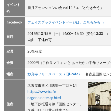
イベント
新月アセンションの会 vol.14「エゴと付き合う」
名
facebook
フェイスブックイベントページは、こちらから →
2013年10月5日（土）14:00〜16:30（受付13:30
日時
自由・子連れ可
定員
20名程度
会費
2000円（手作りマフィン と あったかい手作りスープ
場所
妙真寺フリースペース（旧i-cafe）
名古屋国際セン
名古屋市西区那古野一丁目7-14
https://www.icafe-
nagono.net/map.html
住所
・地下鉄桜通り線「国際センター」
２番出口より北へ徒歩７分。