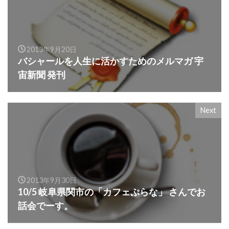
2013年9月20日
バシャールを人生に活かすためのメルマガ 宇
宙新聞 発刊
Next
2013年9月30日
10/5 岐阜県関市の「カフェぷらな」 さんでお
話会でーす。