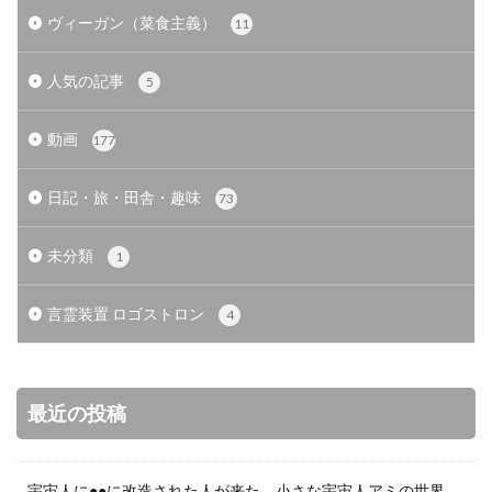
ヴィーガン（菜食主義）
11
人気の記事
5
動画
177
日記・旅・田舎・趣味
73
未分類
1
言霊装置 ロゴストロン
4
最近の投稿
宇宙人に●●に改造された人が来た 小さな宇宙人アミの世界