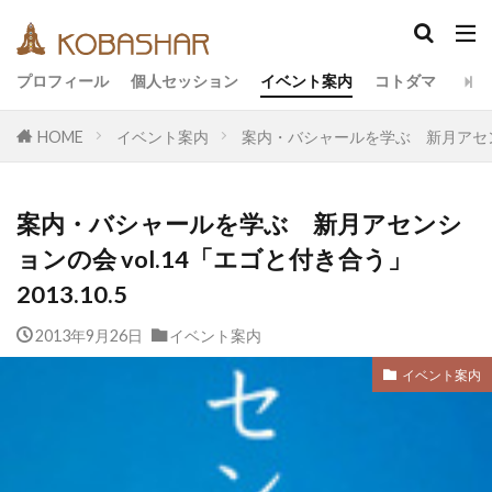
カテゴリー
プロフィール
個人セッション
イベント案内
コトダマ
HOME
イベント案内
案内・バシャールを学ぶ 新月アセンション
タグ
EM
うさと
アキラ
アセンション
案内・バシャールを学ぶ 新月アセンシ
アーティスト
イベント
イヤシロチ
エコ
ョンの会 vol.14「エゴと付き合う」
オフグリッド
キールタン
デトックス
2013.10.5
バシャール・宇宙の法則
ヘナ
メッセージ
2013年9月26日
イベント案内
リトリート
ワンネス
ヴィーガン
健康
友人
合宿
名古屋
地底人
子供
イベント案内
岐阜
引き寄せの法則
愛
断食
旅
満月
石川県
祓い
覚醒の学校
農業
金沢市
鎮魂
非二元