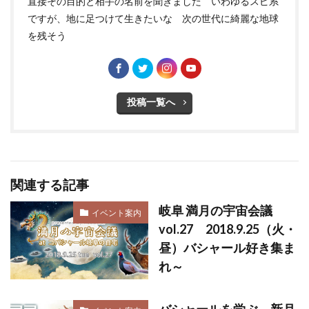
直接その目的と相手の名前を聞きました いわゆるスピ系
ですが、地に足つけて生きたいな 次の世代に綺麗な地球
を残そう
投稿一覧へ
関連する記事
岐阜 満月の宇宙会議
イベント案内
vol.27 2018.9.25（火・
昼）バシャール好き集ま
れ～
バシャールを学ぶ 新月