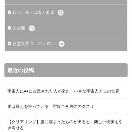
日記・旅・田舎・趣味
73
未分類
1
言霊装置 ロゴストロン
4
最近の投稿
宇宙人に●●に改造された人が来た 小さな宇宙人アミの世界
腸は答えを持っている 空腹こそ最強のクスリ
【クリアリング】腹に溜まったものが出ると、楽しい現実を引
き寄せる