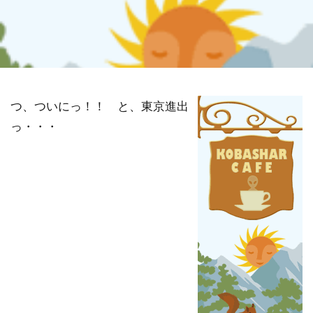
祓い
覚醒の学校
農業
金沢市
鎮魂
非二元
検索
つ、ついにっ！！ と、東京進出
っ・・・