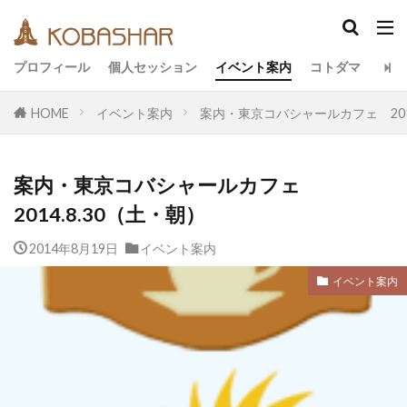
カテゴリー
プロフィール
個人セッション
イベント案内
コトダマ
HOME
イベント案内
案内・東京コバシャールカフェ 2014
タグ
EM
うさと
アキラ
アセンション
案内・東京コバシャールカフェ
アーティスト
イベント
イヤシロチ
2014.8.30（土・朝）
エコ
オフグリッド
キールタン
2014年8月19日
デトックス
イベント案内
バシャール・宇宙の法則
ヘナ
メッセージ
ヨガ
リトリート
イベント案内
ワンネス
ヴィーガン
健康
動画
友人
合宿
名古屋
地底人
子供
宇宙人
岐阜
引き寄せの法則
愛
断食
旅
沖縄
満月
石川県