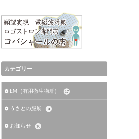
カテゴリー
EM（有用微生物群）
17
うさとの服展
4
お知らせ
10