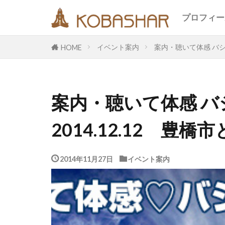
キーワード
プロフィー
イベント案内
案内・聴いて体感 バシ
HOME
カテゴリー
案内・聴いて体感 
タグ
2014.12.12 豊橋
EM
うさ
エコ
オフ
メッセージ
2014年11月27日
イベント案内
合宿
名古
断食
旅
鎮魂
非二