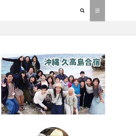
イヤシロチ
法則
ヘナ
動画
友人
則
愛
業
金沢市