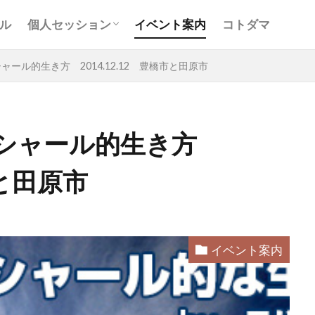
お客様の声
Ｑ＆Ａ
コンサルティング
ル
個人セッション
イベント案内
コトダマ
お客様の声
Ｑ＆Ａ
コンサルティング
ャール的生き方 2014.12.12 豊橋市と田原市
バシャール的生き方
市と田原市
と
アキラ
アセンション
アーティスト
イベント
グリッド
キールタン
デトックス
バシャール・宇宙の
ヨガ
リトリート
ワンネス
ヴィーガン
健康
屋
地底人
子供
宇宙人
岐阜
引き寄せの法
イベント案内
沖縄
満月
石川県
祓い
覚醒の学校
農
元