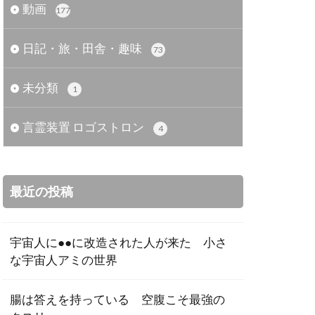
動画
177
日記・旅・田舎・趣味
73
未分類
1
言霊装置 ロゴストロン
4
最近の投稿
宇宙人に●●に改造された人が来た 小さ
な宇宙人アミの世界
腸は答えを持っている 空腹こそ最強の