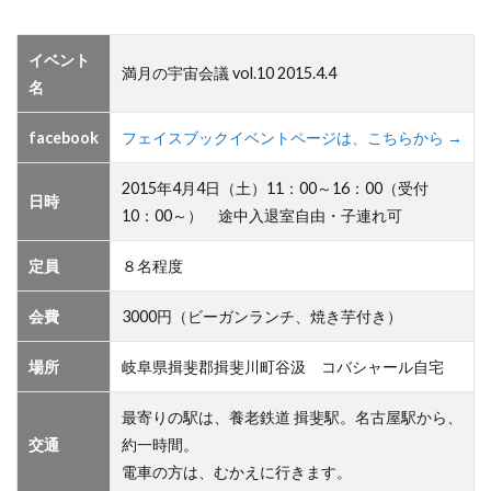
イベント
満月の宇宙会議 vol.10 2015.4.4
名
facebook
フェイスブックイベントページは、こちらから →
2015年4月4日（土）11：00～16：00（受付
日時
10：00～） 途中入退室自由・子連れ可
定員
８名程度
会費
3000円（ビーガンランチ、焼き芋付き）
場所
岐阜県揖斐郡揖斐川町谷汲 コバシャール自宅
最寄りの駅は、養老鉄道 揖斐駅。名古屋駅から、
交通
約一時間。
電車の方は、むかえに行きます。