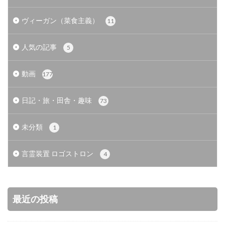
ヴィーガン（菜食主義）
11
人気の記事
5
動画
177
日記・旅・田舎・趣味
73
未分類
1
言霊装置 ロゴストロン
4
最近の投稿