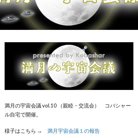
祓い
覚醒の学校
農業
金沢市
鎮魂
非二元
検索
満月の宇宙会議 vol.10 （親睦・交流会） コバシャー
ル自宅で開催。
様子はこちら →
満月宇宙会議１の報告