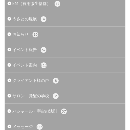
EM（有用微生物群）
17
うさとの服展
4
お知らせ
10
イベント報告
67
イベント案内
213
クライアント様の声
8
サロン 覚醒の学校
2
バシャール・宇宙の法則
57
メッセージ
115