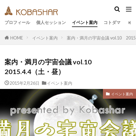
カテゴリー
プロフィール
個人セッション
イベント案内
コトダマ
HOME
イベント案内
案内・満月の宇宙会議 vol.10 2015
タグ
EM
うさと
アキラ
アセンション
案内・満月の宇宙会議 vol.10
アーティスト
イベント
イヤシロチ
2015.4.4（土・昼）
エコ
オフグリッド
キールタン
2015年2月26日
デトックス
イベント案内
バシャール・宇宙の法則
ヘナ
メッセージ
ヨガ
リトリート
イベント案内
ワンネス
ヴィーガン
健康
動画
友人
合宿
名古屋
地底人
子供
宇宙人
岐阜
引き寄せの法則
愛
断食
旅
沖縄
満月
石川県