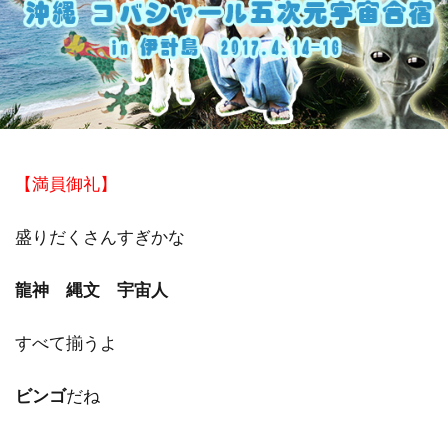
祓い
覚醒の学校
農業
金沢市
鎮魂
非二元
検索
【満員御礼】
盛りだくさんすぎかな
龍神 縄文 宇宙人
すべて揃うよ
ビンゴ
だね