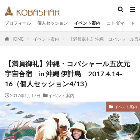
カテゴリー
プロフィール
個人セッション
イベント案内
コトダマ
HOME
イベント案内
【満員御礼】沖縄・コバシャール五次元宇
タグ
EM
うさと
アキラ
アセンション
【満員御礼】沖縄・コバシャール五次元
アーティスト
イベント
イヤシロチ
宇宙合宿 in 沖縄 伊計島 2017.4.14-
エコ
オフグリッド
キールタン
16（個人セッション4/13）
デトックス
バシャール・宇宙の法則
ヘナ
2017年1月17日
イベント案内
メッセージ
ヨガ
リトリート
ワンネス
ヴィーガン
健康
動画
イベント案内
友人
合宿
名古屋
地底人
子供
宇宙人
岐阜
引き寄せの法則
愛
断食
旅
沖縄
満月
石川県