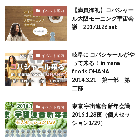
【満員御礼】コバシャー
イベント案内
ル大阪モーニング宇宙会
議 2017.8.26 sat
岐阜に コバシャールがや
イベント案内
って来る！ in mana
foods OHANA
2014.3.21 第一部 第
二部
東京 宇宙連合 新年会議
イベント案内
2016.1.28夜（個人セッ
ション1/29）