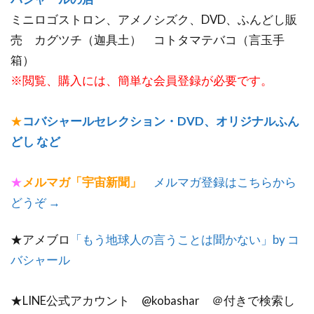
ミニロゴストロン、アメノシズク、DVD、ふんどし販
売 カグツチ（迦具土） コトタマテバコ（言玉手
箱）
※閲覧、購入には、簡単な会員登録が必要です。
★
コバシャールセレクション・DVD、オリジナルふん
どし など
★
メルマガ「宇宙新聞」
メルマガ登録はこちらから
どうぞ →
★アメブロ
「もう地球人の言うことは聞かない」by コ
バシャール
★LINE公式アカウント @kobashar ＠付きで検索し