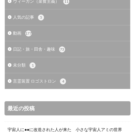
ヴィーガン（菜食主義）
11
人気の記事
5
動画
177
日記・旅・田舎・趣味
73
未分類
1
言霊装置 ロゴストロン
4
最近の投稿
宇宙人に●●に改造された人が来た 小さな宇宙人アミの世界