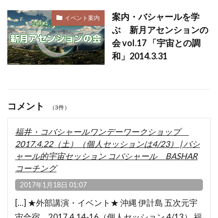
案内・バシャールを学
イベント案内
ぶ 新月アセンションの
会 vol.17 「宇宙との調
和」2014.3.31
コメント
（3件）
福井・コバシャールワンデーワークショップ
2017.4.22（土）（個人セッションは4/23） | バシ
ャール的宇宙セッション コバシャール BASHAR
コーチング
2017年1月18日 01:07
[…] ★外部講演・イベント★ 沖縄 伊計島 五次元宇
宙合宿 2017.4.14-16（個人セッション 4/13） 福