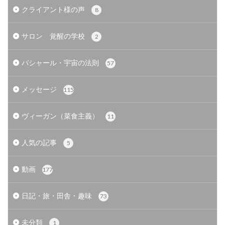
クライアント様の声
8
サロン 覚醒の学校
2
バシャール・宇宙の法則
57
メッセージ
115
ヴィーガン（菜食主義）
11
人気の記事
5
動画
177
日記・旅・田舎・趣味
73
未分類
1