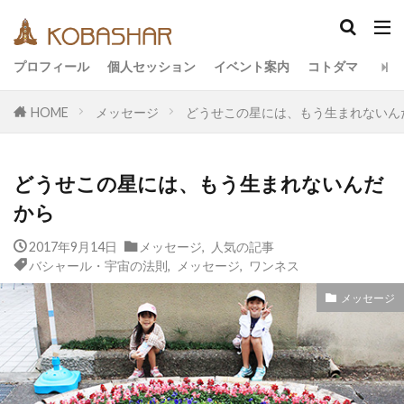
カテゴリー
プロフィール
個人セッション
イベント案内
コトダマ
HOME
メッセージ
どうせこの星には、もう生まれないん
タグ
EM
うさと
アキラ
アセンション
どうせこの星には、もう生まれないんだ
アーティスト
イベント
イヤシロチ
から
エコ
オフグリッド
キールタン
2017年9月14日
デトックス
メッセージ
バシャール・宇宙の法則
,
人気の記事
ヘナ
バシャール・宇宙の法則
,
メッセージ
,
ワンネス
メッセージ
ヨガ
リトリート
メッセージ
ワンネス
ヴィーガン
健康
動画
友人
合宿
名古屋
地底人
子供
宇宙人
岐阜
引き寄せの法則
愛
断食
旅
沖縄
満月
石川県