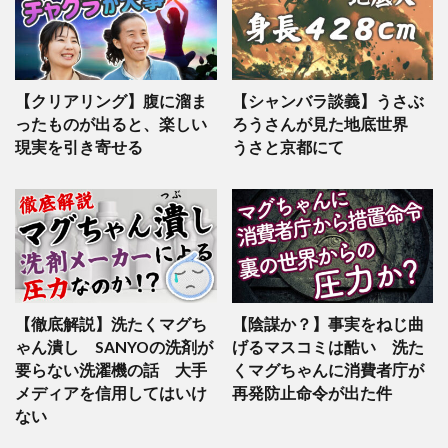
【クリアリング】腹に溜ま
【シャンバラ談義】うさぶ
ったものが出ると、楽しい
ろうさんが見た地底世界
現実を引き寄せる
うさと京都にて
【徹底解説】洗たくマグち
【陰謀か？】事実をねじ曲
ゃん潰し SANYOの洗剤が
げるマスコミは酷い 洗た
要らない洗濯機の話 大手
くマグちゃんに消費者庁が
メディアを信用してはいけ
再発防止命令が出た件
ない