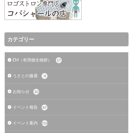
カテゴリー
EM（有用微生物群）
17
うさとの服展
4
お知らせ
10
イベント報告
67
イベント案内
213