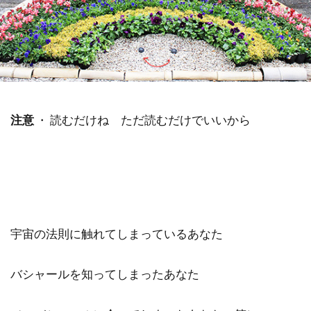
祓い
覚醒の学校
農業
金沢市
鎮魂
非二元
検索
注意
・ 読むだけね ただ読むだけでいいから
宇宙の法則に触れてしまっているあなた
バシャールを知ってしまったあなた