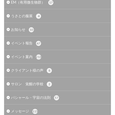
EM（有用微生物群）
17
うさとの服展
4
お知らせ
10
イベント報告
67
イベント案内
213
クライアント様の声
8
サロン 覚醒の学校
2
バシャール・宇宙の法則
57
メッセージ
115