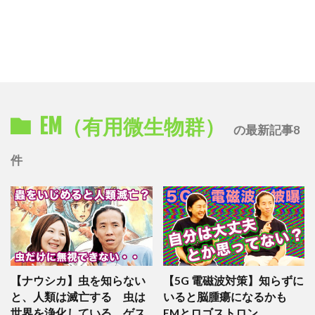
EM（有用微生物群）
の最新記事8
件
【ナウシカ】虫を知らない
【5G 電磁波対策】知らずに
と、人類は滅亡する 虫は
いると脳腫瘍になるかも
世界を浄化している ゲス
EMとロゴストロン