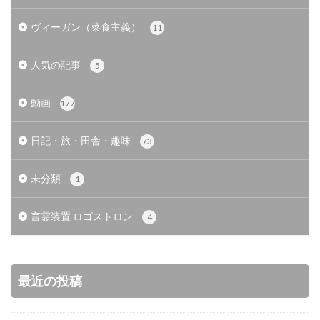
ヴィーガン（菜食主義）
11
人気の記事
5
動画
177
日記・旅・田舎・趣味
73
未分類
1
言霊装置 ロゴストロン
4
最近の投稿