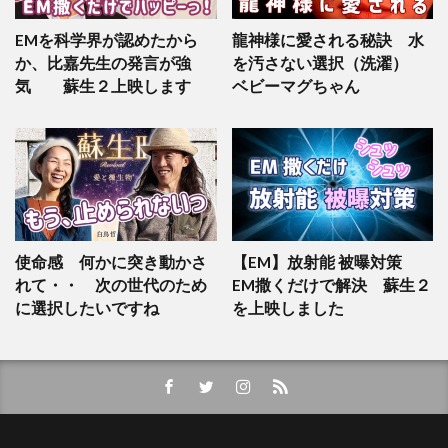
EMを科学界が認めたから
龍神様に愛される秘訣 水
か、比嘉先生の発言が強
を汚さない選択（洗濯）
気 蘇生２上映します
ベビーマグちゃん
使命感 何かに突き動かさ
【EM】放射能 被曝対策
れて・・ 次の世代のため
EM撒くだけで解決 蘇生２
に選択したいですね
を上映しました