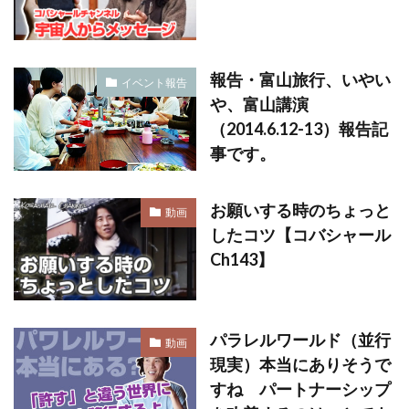
報告・富山旅行、いやい
イベント報告
や、富山講演
（2014.6.12-13）報告記
事です。
お願いする時のちょっと
動画
したコツ【コバシャール
Ch143】
パラレルワールド（並行
動画
現実）本当にありそうで
すね パートナーシップ