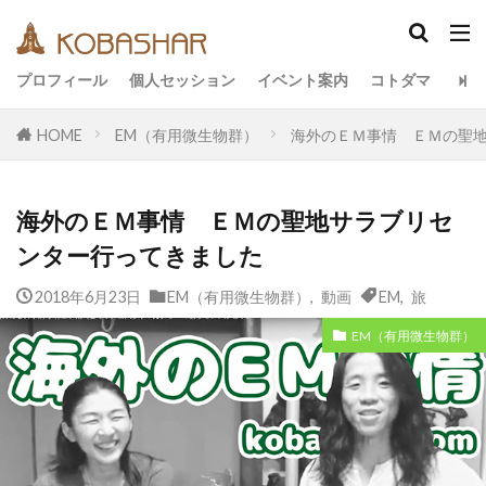
カテゴリー
プロフィール
個人セッション
イベント案内
コトダマ
HOME
EM（有用微生物群）
海外のＥＭ事情 ＥＭの聖
タグ
EM
うさと
アキラ
アセンション
ア
海外のＥＭ事情 ＥＭの聖地サラブリセ
イベント
イヤシロチ
エコ
オフグリッド
ンター行ってきました
デトックス
バシャール・宇宙の法則
ヘナ
2018年6月23日
リトリート
EM（有用微生物群）
ワンネス
ヴィーガン
,
動画
EM
,
旅
健康
合宿
名古屋
地底人
子供
宇宙人
EM（有用微生物群）
引き寄せの法則
愛
断食
旅
沖縄
祓い
覚醒の学校
農業
金沢市
鎮魂
検索