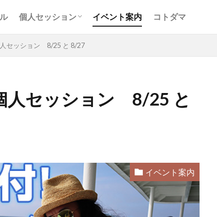
お客様の声
Ｑ＆Ａ
コンサルティング
ル
個人セッション
イベント案内
コトダマ
お客様の声
Ｑ＆Ａ
コンサルティング
ッション 8/25 と 8/27
人セッション 8/25 と
と
アキラ
アセンション
アーティスト
イベント
グリッド
キールタン
デトックス
バシャール・宇宙の
ヨガ
リトリート
ワンネス
ヴィーガン
健康
屋
地底人
子供
宇宙人
岐阜
引き寄せの法
イベント案内
沖縄
満月
石川県
祓い
覚醒の学校
農
元