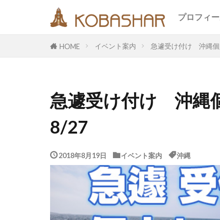
キーワード
プロフィー
イベント案内
急遽受け付け 沖縄個人セ
HOME
カテゴリー
急遽受け付け 沖縄個
タグ
8/27
EM
うさ
エコ
オフ
メッセージ
2018年8月19日
イベント案内
沖縄
合宿
名古
断食
旅
鎮魂
非二