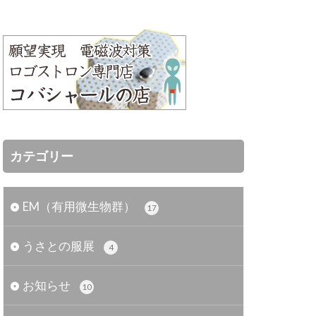
カテゴリー
EM（有用微生物群）
17
うさとの服展
4
お知らせ
10