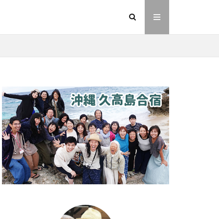
イヤシロチ
法則
ヘナ
動画
友人
則
愛
業
金沢市