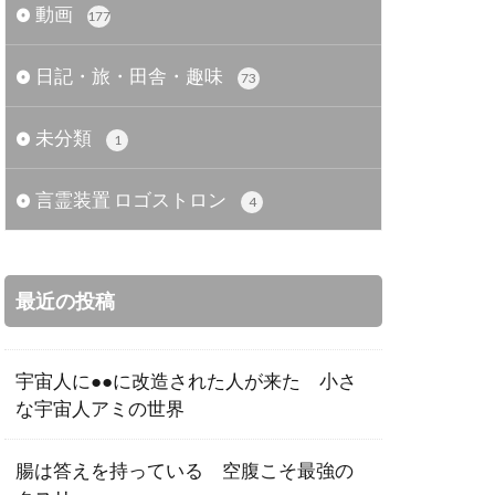
動画
177
日記・旅・田舎・趣味
73
未分類
1
言霊装置 ロゴストロン
4
最近の投稿
宇宙人に●●に改造された人が来た 小さ
な宇宙人アミの世界
腸は答えを持っている 空腹こそ最強の