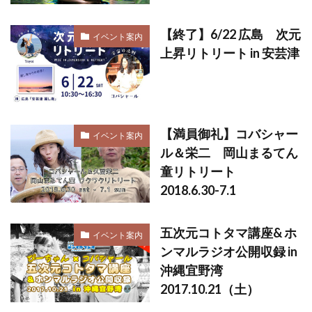
【終了】6/22 広島 次元
イベント案内
上昇リトリート in 安芸津
【満員御礼】コバシャー
イベント案内
ル＆栄二 岡山まるてん
童リトリート
2018.6.30-7.1
五次元コトタマ講座& ホ
イベント案内
ンマルラジオ公開収録 in
沖縄宜野湾
2017.10.21（土）