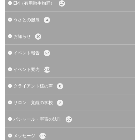
EM（有用微生物群）
17
うさとの服展
4
お知らせ
10
イベント報告
67
イベント案内
213
クライアント様の声
8
サロン 覚醒の学校
2
バシャール・宇宙の法則
57
メッセージ
115