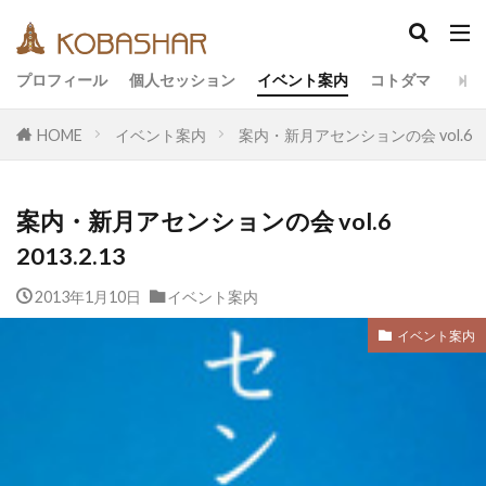
カテゴリー
プロフィール
個人セッション
イベント案内
コトダマ
HOME
イベント案内
案内・新月アセンションの会 vol.6 20
タグ
EM
うさと
アキラ
アセンション
案内・新月アセンションの会 vol.6
アーティスト
イベント
イヤシロチ
2013.2.13
エコ
オフグリッド
キールタン
2013年1月10日
デトックス
イベント案内
バシャール・宇宙の法則
ヘナ
メッセージ
ヨガ
リトリート
イベント案内
ワンネス
ヴィーガン
健康
動画
友人
合宿
名古屋
地底人
子供
宇宙人
岐阜
引き寄せの法則
愛
断食
旅
沖縄
満月
石川県