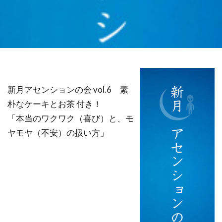
祓い
覚醒の学校
農業
金沢市
鎮魂
非二元
検索
新月アセンションの会 vol.6 素
朴なケーキとお茶 付き！
「本当のワクワク（喜び）と、モ
ヤモヤ（不安）の扱い方」