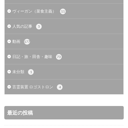
ヴィーガン（菜食主義）
11
人気の記事
5
動画
177
日記・旅・田舎・趣味
73
未分類
1
言霊装置 ロゴストロン
4
最近の投稿