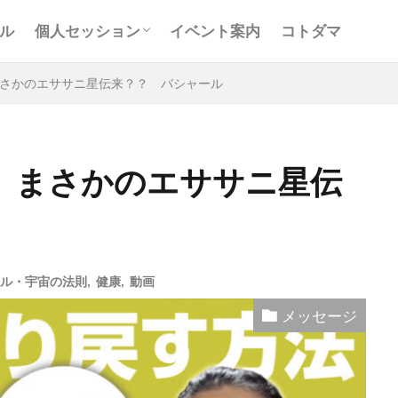
お客様の声
Ｑ＆Ａ
コンサルティング
ル
個人セッション
イベント案内
コトダマ
お客様の声
Ｑ＆Ａ
コンサルティング
さかのエササニ星伝来？？ バシャール
 まさかのエササニ星伝
と
アキラ
アセンション
アーティスト
イベント
グリッド
キールタン
デトックス
バシャール・宇宙の
ヨガ
リトリート
ワンネス
ヴィーガン
健康
ル・宇宙の法則
,
健康
,
動画
屋
地底人
子供
宇宙人
岐阜
引き寄せの法
メッセージ
沖縄
満月
石川県
祓い
覚醒の学校
農
元