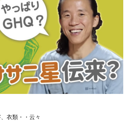
検索
字、衣類・・云々