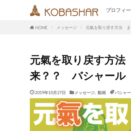
キーワード
プロフィー
メッセージ
元氣を取り戻す方法 ま
HOME
カテゴリー
元氣を取り戻す方法
タグ
来？？ バシャール
EM
うさ
エコ
オフ
メッセージ
2019年10月27日
メッセージ
,
動画
バシャー
合宿
名古
断食
旅
鎮魂
非二