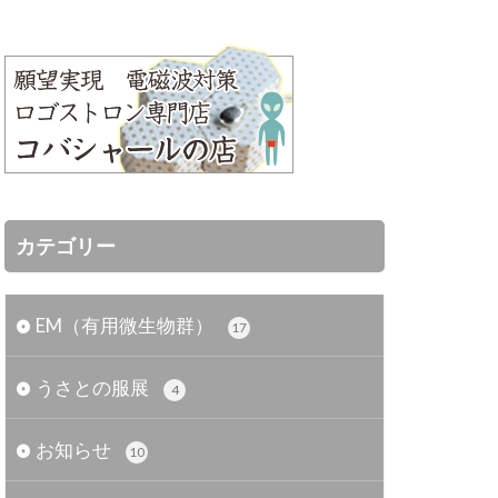
カテゴリー
EM（有用微生物群）
17
うさとの服展
4
お知らせ
10