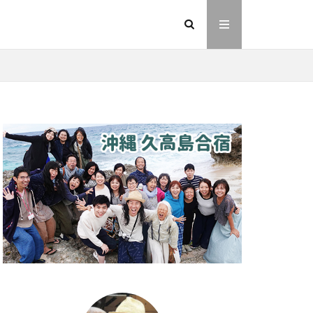
イヤシロチ
法則
ヘナ
動画
友人
則
愛
業
金沢市