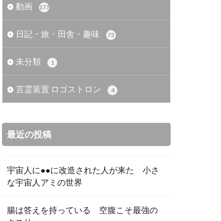
動画
177
日記・旅・田舎・趣味
73
未分類
1
言霊装置 ロゴストロン
4
最近の投稿
宇宙人に●●に改造された人が来た 小さ
な宇宙人アミの世界
腸は答えを持っている 空腹こそ最強の