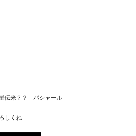
星伝来？？ バシャール
ろしくね