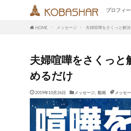
キーワード
プロフィー
メッセージ
夫婦喧嘩をさくっと解決
HOME
カテゴリー
夫婦喧嘩をさくっと
タグ
めるだけ
EM
うさ
エコ
オフ
メッセージ
2019年10月26日
メッセージ
,
動画
メッセー
合宿
名古
断食
旅
鎮魂
非二