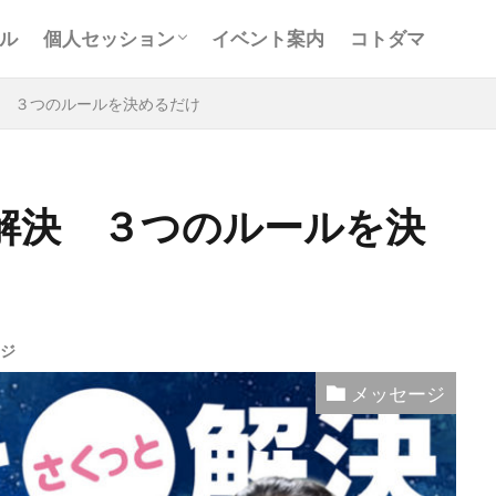
お客様の声
Ｑ＆Ａ
コンサルティング
ル
個人セッション
イベント案内
コトダマ
お客様の声
Ｑ＆Ａ
コンサルティング
 ３つのルールを決めるだけ
解決 ３つのルールを決
と
アキラ
アセンション
アーティスト
イベント
グリッド
キールタン
デトックス
バシャール・宇宙の
ヨガ
リトリート
ワンネス
ヴィーガン
健康
ジ
屋
地底人
子供
宇宙人
岐阜
引き寄せの法
メッセージ
沖縄
満月
石川県
祓い
覚醒の学校
農
元