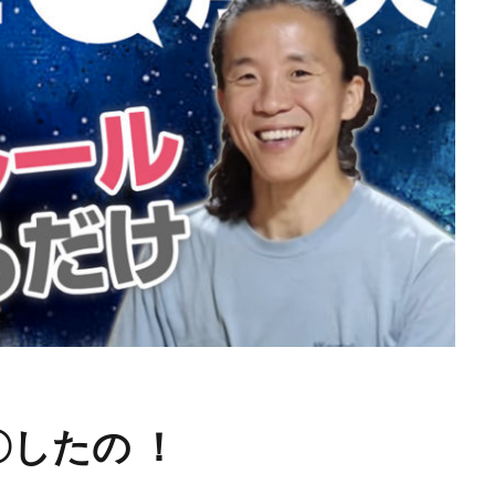
検索
したの ！