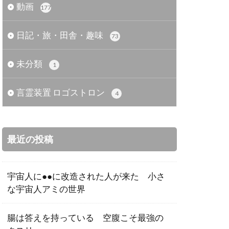
動画
177
日記・旅・田舎・趣味
73
未分類
1
言霊装置 ロゴストロン
4
最近の投稿
宇宙人に●●に改造された人が来た 小さ
な宇宙人アミの世界
腸は答えを持っている 空腹こそ最強の