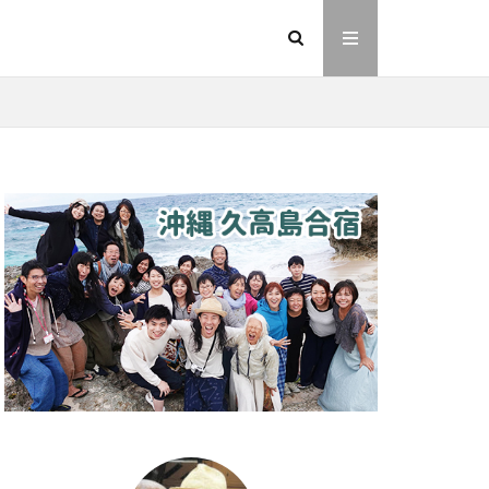
イヤシロチ
法則
ヘナ
動画
友人
則
愛
業
金沢市