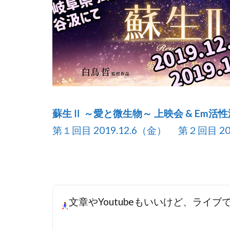
蘇生Ⅱ ～愛と微生物～ 上映会 & Em活
第１回目 2019.12.6（金） 第２回目 20
文章やYoutubeもいいけど、ライ