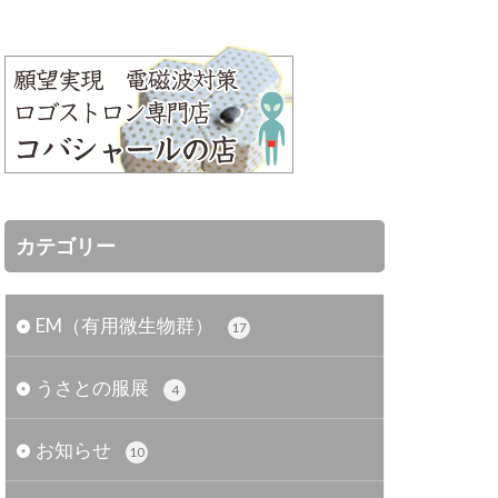
カテゴリー
EM（有用微生物群）
17
うさとの服展
4
お知らせ
10