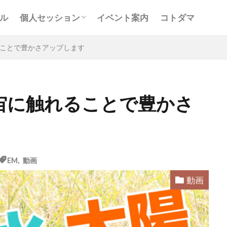
お客様の声
Ｑ＆Ａ
コンサルティング
ル
個人セッション
イベント案内
コトダマ
お客様の声
Ｑ＆Ａ
コンサルティング
ことで豊かさアップします
宙に触れることで豊かさ
と
アキラ
アセンション
アーティスト
イベント
グリッド
キールタン
デトックス
バシャール・宇宙の
ヨガ
リトリート
ワンネス
ヴィーガン
健康
EM
,
動画
屋
地底人
子供
宇宙人
岐阜
引き寄せの法
動画
沖縄
満月
石川県
祓い
覚醒の学校
農
元