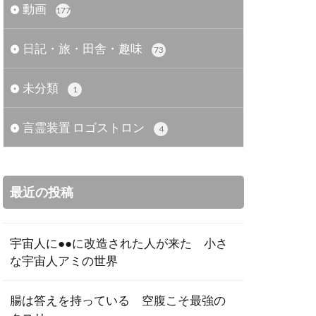
動画
177
日記・旅・田舎・趣味
73
未分類
1
言霊装置 ロゴストロン
4
最近の投稿
宇宙人に●●に改造された人が来た 小さ
な宇宙人アミの世界
腸は答えを持っている 空腹こそ最強の