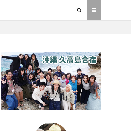
イヤシロチ
法則
ヘナ
動画
友人
則
愛
業
金沢市