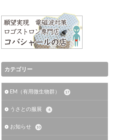
カテゴリー
EM（有用微生物群）
17
うさとの服展
4
お知らせ
10