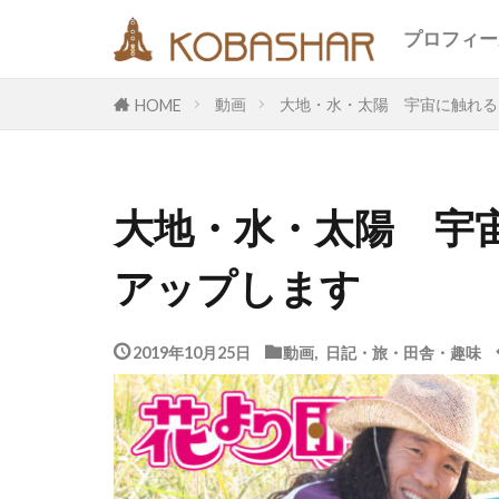
キーワード
プロフィー
動画
大地・水・太陽 宇宙に触れる
HOME
カテゴリー
大地・水・太陽 宇
タグ
アップします
EM
うさ
エコ
オフ
メッセージ
2019年10月25日
動画
,
日記・旅・田舎・趣味
合宿
名古
断食
旅
鎮魂
非二