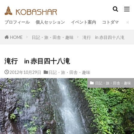
カテゴリー
プロフィール
個人セッション
イベント案内
コトダマ
HOME
日記・旅・田舎・趣味
滝行 in 赤目四十八滝
タグ
EM
うさと
アキラ
アセンション
滝行 in 赤目四十八滝
アーティスト
イベント
イヤシロチ
エコ
オフグリッド
キールタン
2012年10月29日
日記・旅・田舎・趣味
デトックス
バシャール・宇宙の法則
ヘナ
日記・旅・田舎・趣味
メッセージ
ヨガ
リトリート
ワンネス
ヴィーガン
健康
動画
友人
合宿
名古屋
地底人
子供
宇宙人
岐阜
引き寄せの法則
愛
断食
旅
沖縄
満月
石川県