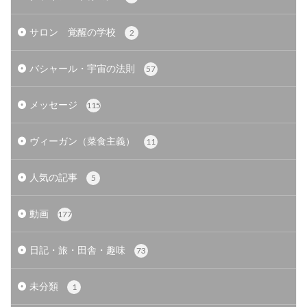
サロン 覚醒の学校
2
バシャール・宇宙の法則
57
メッセージ
115
ヴィーガン（菜食主義）
11
人気の記事
5
動画
177
日記・旅・田舎・趣味
73
未分類
1