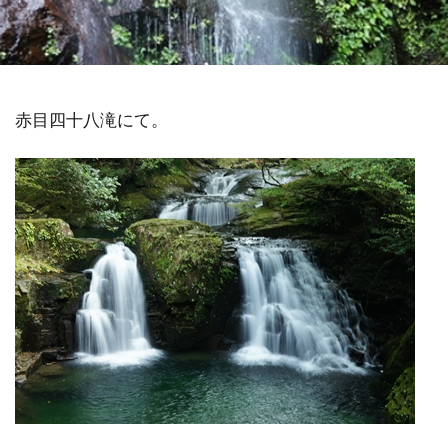
祓い
覚醒の学校
農業
金沢市
鎮魂
非二元
赤目四十八滝にて。
検索