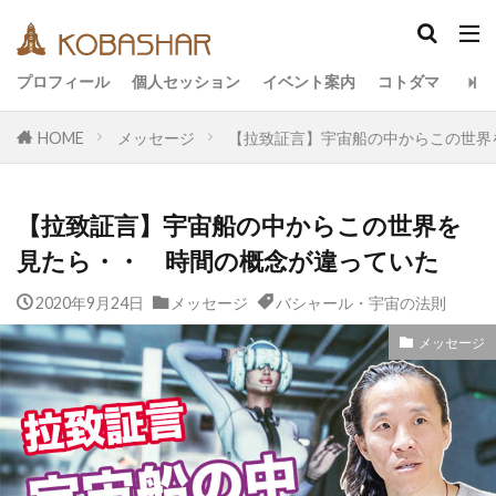
カテゴリー
プロフィール
個人セッション
イベント案内
コトダマ
HOME
メッセージ
【拉致証言】宇宙船の中からこの世界
タグ
EM
うさと
アキラ
アセンション
【拉致証言】宇宙船の中からこの世界を
アーティスト
イベント
イヤシロチ
見たら・・ 時間の概念が違っていた
エコ
オフグリッド
キールタン
2020年9月24日
デトックス
メッセージ
バシャール・宇宙の法則
バシャール・宇宙の法則
ヘナ
メッセージ
ヨガ
リトリート
メッセージ
ワンネス
ヴィーガン
健康
動画
友人
合宿
名古屋
地底人
子供
宇宙人
岐阜
引き寄せの法則
愛
断食
旅
沖縄
満月
石川県