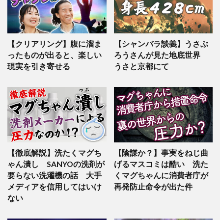
【クリアリング】腹に溜ま
【シャンバラ談義】うさぶ
ったものが出ると、楽しい
ろうさんが見た地底世界
現実を引き寄せる
うさと京都にて
【徹底解説】洗たくマグち
【陰謀か？】事実をねじ曲
ゃん潰し SANYOの洗剤が
げるマスコミは酷い 洗た
要らない洗濯機の話 大手
くマグちゃんに消費者庁が
メディアを信用してはいけ
再発防止命令が出た件
ない