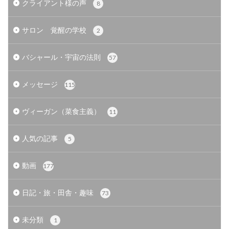
クライアント様の声
8
サロン 覚醒の学校
2
バシャール・宇宙の法則
57
メッセージ
115
ヴィーガン（菜食主義）
11
人気の記事
5
動画
177
日記・旅・田舎・趣味
73
未分類
1