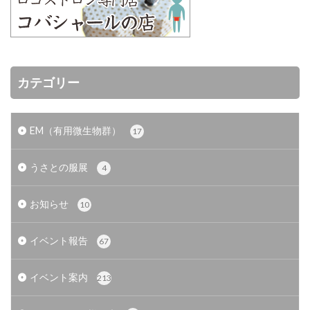
カテゴリー
EM（有用微生物群）
17
うさとの服展
4
お知らせ
10
イベント報告
67
イベント案内
213