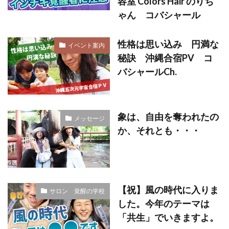
容室 Colors Hair のりち
ゃん コバシャール
性格は思い込み 円満な
イベント案内
秘訣 沖縄合宿PV コ
バシャールCh.
象は、自由を奪われたの
メッセージ
か、それとも・・・
【祝】風の時代に入りま
サロン 覚醒の学校
した。今年のテーマは
「共生」でいきますよ。