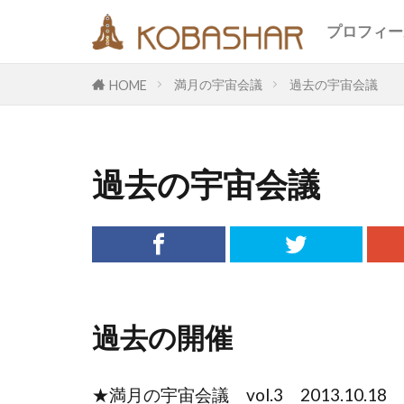
キーワード
プロフィー
満月の宇宙会議
過去の宇宙会議
HOME
カテゴリー
過去の宇宙会議
タグ
EM
うさ
エコ
オフ
メッセージ
合宿
名古
過去の開催
断食
旅
鎮魂
非二
★満月の宇宙会議 vol.3 2013.10.18