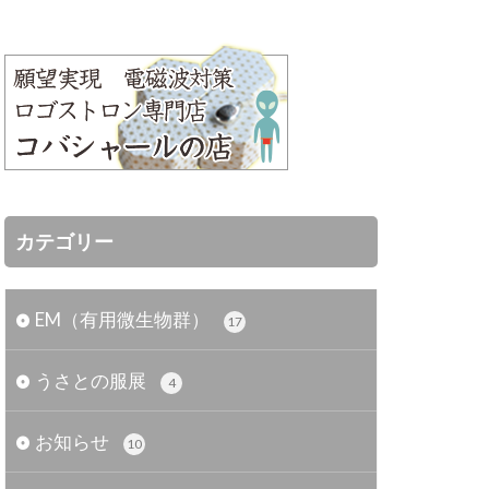
カテゴリー
EM（有用微生物群）
17
うさとの服展
4
お知らせ
10