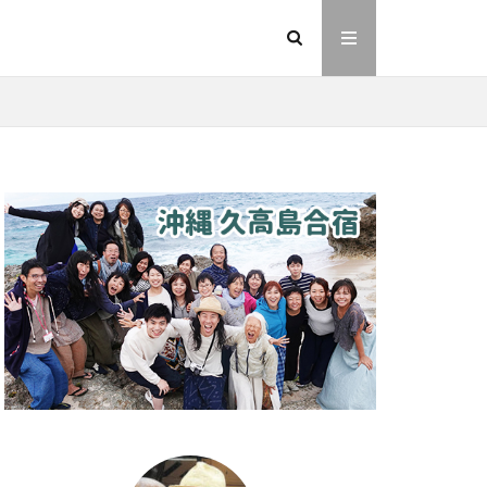
イヤシロチ
法則
ヘナ
動画
友人
則
愛
業
金沢市