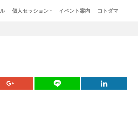
お客様の声
Ｑ＆Ａ
コンサルティング
ル
個人セッション
イベント案内
コトダマ
お客様の声
Ｑ＆Ａ
コンサルティング
と
アキラ
アセンション
アーティスト
イベント
グリッド
キールタン
デトックス
バシャール・宇宙の
ヨガ
リトリート
ワンネス
ヴィーガン
健康
屋
地底人
子供
宇宙人
岐阜
引き寄せの法
沖縄
満月
石川県
祓い
覚醒の学校
農
元