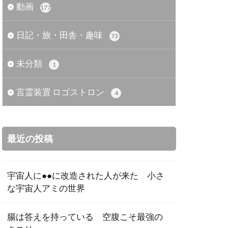
動画
177
日記・旅・田舎・趣味
73
未分類
1
言霊装置 ロゴストロン
4
最近の投稿
宇宙人に●●に改造された人が来た 小さ
な宇宙人アミの世界
腸は答えを持っている 空腹こそ最強の