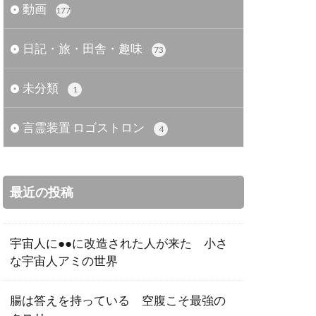
動画
177
日記・旅・田舎・趣味
73
未分類
1
言霊装置 ロゴストロン
4
最近の投稿
宇宙人に●●に改造された人が来た 小さ
な宇宙人アミの世界
腸は答えを持っている 空腹こそ最強の