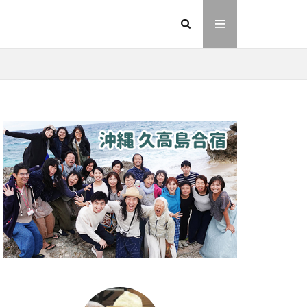
イヤシロチ
法則
ヘナ
動画
友人
則
愛
業
金沢市