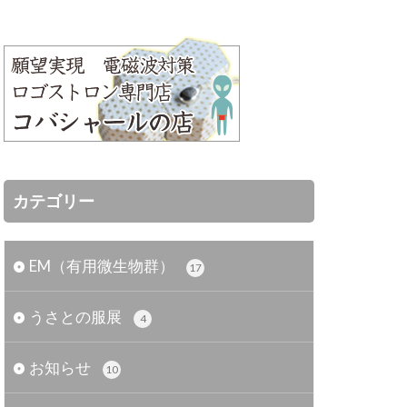
カテゴリー
EM（有用微生物群）
17
うさとの服展
4
お知らせ
10