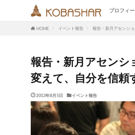
キーワード
プロフィー
イベント報告
報告・新月アセンションの
HOME
カテゴリー
報告・新月アセンション
タグ
変えて、自分を信頼する
EM
うさ
エコ
オフ
メッセージ
2013年8月5日
イベント報告
合宿
名古
断食
旅
鎮魂
非二