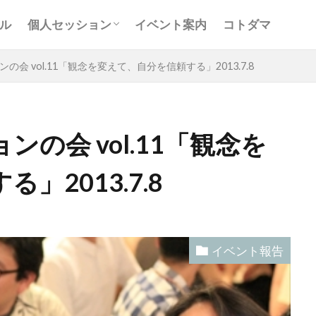
お客様の声
Ｑ＆Ａ
コンサルティング
ル
個人セッション
イベント案内
コトダマ
お客様の声
Ｑ＆Ａ
コンサルティング
会 vol.11「観念を変えて、自分を信頼する」2013.7.8
の会 vol.11「観念を
」2013.7.8
と
アキラ
アセンション
アーティスト
イベント
グリッド
キールタン
デトックス
バシャール・宇宙の
ヨガ
リトリート
ワンネス
ヴィーガン
健康
屋
地底人
子供
宇宙人
岐阜
引き寄せの法
イベント報告
沖縄
満月
石川県
祓い
覚醒の学校
農
元