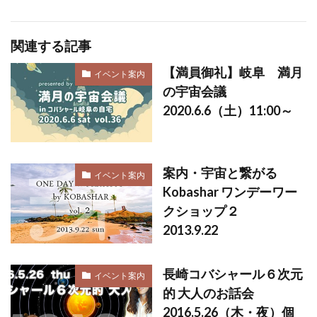
関連する記事
【満員御礼】岐阜 満月
イベント案内
の宇宙会議
2020.6.6（土）11:00～
案内・宇宙と繋がる
イベント案内
Kobashar ワンデーワー
クショップ２
2013.9.22
長崎コバシャール６次元
イベント案内
的 大人のお話会
2016.5.26（木・夜）個