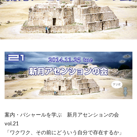
祓い
覚醒の学校
農業
金沢市
鎮魂
非二元
検索
案内・バシャールを学ぶ 新月アセンションの会
vol.21
「ワクワク、その前にどういう自分で存在するか」