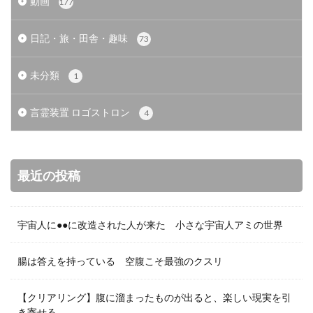
動画
177
日記・旅・田舎・趣味
73
未分類
1
言霊装置 ロゴストロン
4
最近の投稿
宇宙人に●●に改造された人が来た 小さな宇宙人アミの世界
腸は答えを持っている 空腹こそ最強のクスリ
【クリアリング】腹に溜まったものが出ると、楽しい現実を引
き寄せる