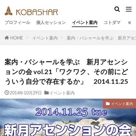
カテゴリー
プロフィール
個人セッション
イベント案内
コトダマ
HOME
イベント案内
案内・バシャールを学ぶ 新月アセンショ
タグ
EM
うさと
アキラ
アセンション
案内・バシャールを学ぶ 新月アセンシ
アーティスト
イベント
イヤシロチ
ョンの会 vol.21「ワクワク、その前にど
エコ
オフグリッド
キールタン
ういう自分で存在するか」 2014.11.25
デトックス
バシャール・宇宙の法則
ヘナ
2014年10月29日
イベント案内
メッセージ
ヨガ
リトリート
ワンネス
ヴィーガン
健康
動画
イベント案内
友人
合宿
名古屋
地底人
子供
宇宙人
岐阜
引き寄せの法則
愛
断食
旅
沖縄
満月
石川県