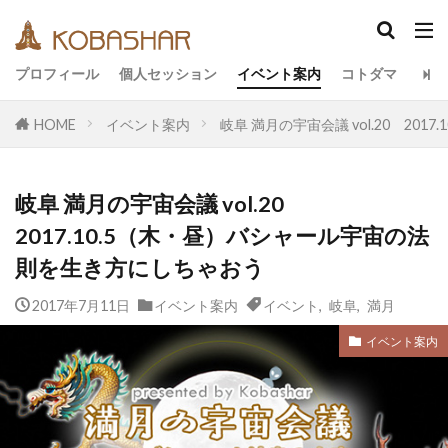
カテゴリー
プロフィール
個人セッション
イベント案内
コトダマ
HOME
イベント案内
岐阜 満月の宇宙会議 vol.20 2
タグ
EM
うさと
アキラ
アセンション
岐阜 満月の宇宙会議 vol.20
アーティスト
イベント
イヤシロチ
2017.10.5（木・昼）バシャール宇宙の法
エコ
オフグリッド
キールタン
則を生き方にしちゃおう
デトックス
バシャール・宇宙の法則
ヘナ
2017年7月11日
イベント案内
イベント
,
岐阜
,
満月
メッセージ
ヨガ
リトリート
ワンネス
ヴィーガン
健康
動画
イベント案内
友人
合宿
名古屋
地底人
子供
宇宙人
岐阜
引き寄せの法則
愛
断食
旅
沖縄
満月
石川県