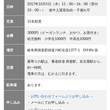
2017年10月5日（木）11：00～16：00（受付
日時
10：00～） 途中入退室自由・子連れ可
定員
15名程度
3000円（ビーガンランチ、おやつ、お茶付き）
会費
幼児無料 小学生1000円 中高生2000円
場所
岐阜県揖斐郡揖斐川町谷汲1377-1 EM life 宙
最寄りの駅は、養老鉄道 揖斐駅。名古屋駅から、
交通
約一時間。
電車の方は、むかえに行きます。
駐車場
あります。
・お問い合わせフォームよりお申し込み →
申し込み
・メールにてお申し込み →