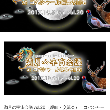
祓い
覚醒の学校
農業
金沢市
鎮魂
非二元
検索
満月の宇宙会議 vol.20 （親睦・交流会） コバシャー