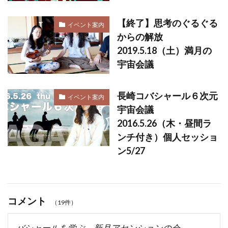
【終了】思考のぐるぐる
イベント案内
からの解放
2019.5.18（土）満月の
宇宙会議
長崎コバシャール６次元
イベント案内
宇宙会議
2016.5.26（木・昼間ラ
ンチ付き）個人セッショ
ン5/27
コメント
（19件）
バシャールを学ぶ 新月アセンションの会