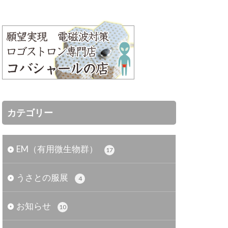
カテゴリー
EM（有用微生物群）
17
うさとの服展
4
お知らせ
10