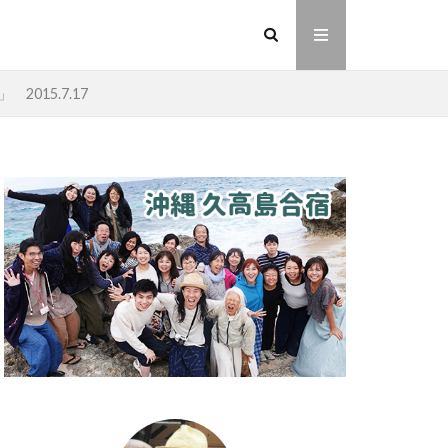
015.7.17
イヤシロチ
法則
ヘナ
動画
友人
則
愛
業
金沢市