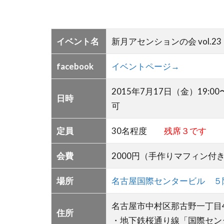
イベント名
新月アセンションの会 vol.
facebook
イベントページ→
2015年7月17日（金）19:
日時
可
定員
30名程度
残席３です
会費
2000円（手作りマフィン付
場所
名古屋国際センタービル ５
名古屋市中村区那古野一丁目4
住所
・地下鉄桜通り線「国際セン