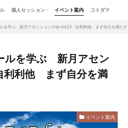
お客様の声
Ｑ＆Ａ
コンサルティング
ル
個人セッション
イベント案内
コトダマ
お客様の声
Ｑ＆Ａ
コンサルティング
を学ぶ 新月アセンションの会 vol.23「自利利他 まず自分を満たす」 2
ールを学ぶ 新月アセン
3「自利利他 まず自分を満
と
アキラ
アセンション
アーティスト
イベント
グリッド
キールタン
デトックス
バシャール・宇宙の
ヨガ
リトリート
ワンネス
ヴィーガン
健康
屋
地底人
子供
宇宙人
岐阜
引き寄せの法
沖縄
満月
石川県
祓い
覚醒の学校
農
イベント案内
元