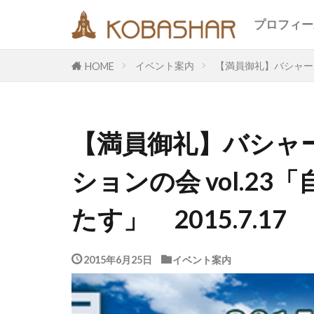
キーワード
プロフィー
イベント案内
【満員御礼】バシャール
HOME
カテゴリー
【満員御礼】バシャ
タグ
ションの会 vol.2
EM
うさ
エコ
オフ
たす」 2015.7.17
メッセージ
合宿
名古
2015年6月25日
イベント案内
断食
旅
鎮魂
非二