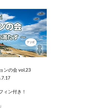
会 vol.23
.17
マフィン付き！
」