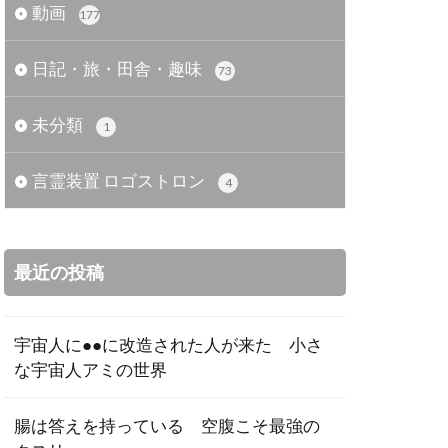
動画
177
日記・旅・田舎・趣味
73
未分類
1
言霊装置 ロゴストロン
4
最近の投稿
宇宙人に●●に改造された人が来た 小さ
な宇宙人アミの世界
腸は答えを持っている 空腹こそ最強の