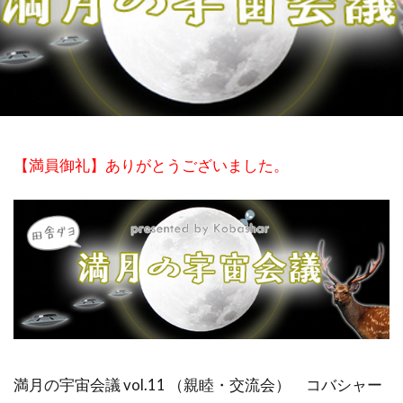
祓い
覚醒の学校
農業
金沢市
鎮魂
非二元
検索
【満員御礼】ありがとうございました。
満月の宇宙会議 vol.11 （親睦・交流会） コバシャー