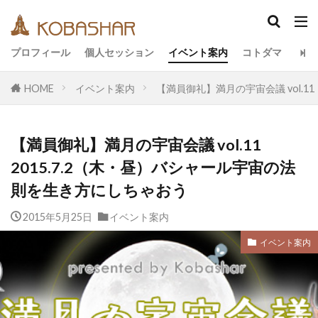
カテゴリー
プロフィール
個人セッション
イベント案内
コトダマ
HOME
イベント案内
【満員御礼】満月の宇宙会議 vol.1
タグ
EM
うさと
アキラ
アセンション
【満員御礼】満月の宇宙会議 vol.11
アーティスト
イベント
イヤシロチ
2015.7.2（木・昼）バシャール宇宙の法
エコ
オフグリッド
キールタン
則を生き方にしちゃおう
デトックス
バシャール・宇宙の法則
ヘナ
2015年5月25日
イベント案内
メッセージ
ヨガ
リトリート
ワンネス
ヴィーガン
健康
動画
イベント案内
友人
合宿
名古屋
地底人
子供
宇宙人
岐阜
引き寄せの法則
愛
断食
旅
沖縄
満月
石川県