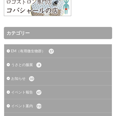
カテゴリー
EM（有用微生物群）
17
うさとの服展
4
お知らせ
10
イベント報告
67
イベント案内
213