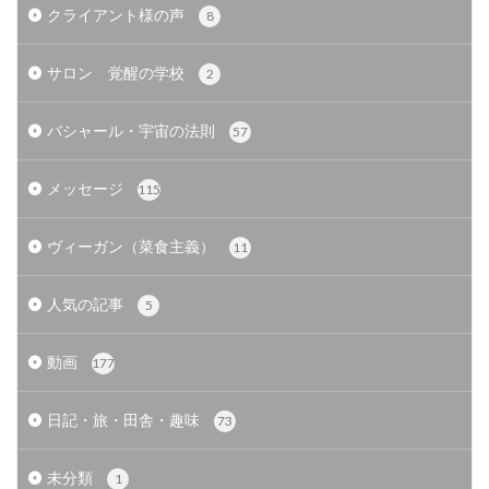
クライアント様の声
8
サロン 覚醒の学校
2
バシャール・宇宙の法則
57
メッセージ
115
ヴィーガン（菜食主義）
11
人気の記事
5
動画
177
日記・旅・田舎・趣味
73
未分類
1