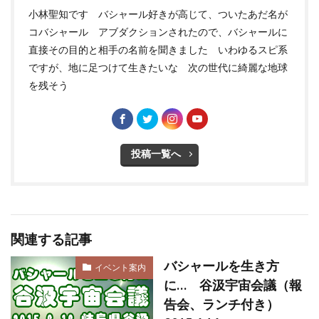
小林聖知です バシャール好きが高じて、ついたあだ名が
コバシャール アブダクションされたので、バシャールに
直接その目的と相手の名前を聞きました いわゆるスピ系
ですが、地に足つけて生きたいな 次の世代に綺麗な地球
を残そう
投稿一覧へ
関連する記事
バシャールを生き方
イベント案内
に… 谷汲宇宙会議（報
告会、ランチ付き）