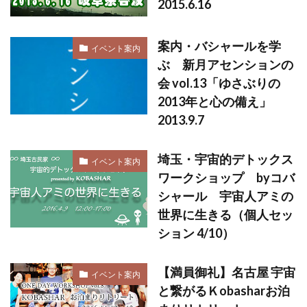
2015.6.16
案内・バシャールを学
イベント案内
ぶ 新月アセンションの
会 vol.13「ゆさぶりの
2013年と心の備え」
2013.9.7
埼玉・宇宙的デトックス
イベント案内
ワークショップ byコバ
シャール 宇宙人アミの
世界に生きる（個人セッ
ション 4/10）
【満員御礼】名古屋 宇宙
イベント案内
と繋がるＫobasharお泊