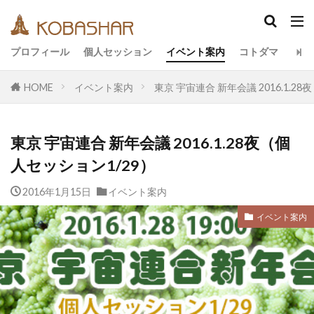
カテゴリー
プロフィール
個人セッション
イベント案内
コトダマ
HOME
イベント案内
東京 宇宙連合 新年会議 2016.1.2
タグ
EM
うさと
アキラ
アセンション
東京 宇宙連合 新年会議 2016.1.28夜（個
アーティスト
イベント
イヤシロチ
人セッション1/29）
エコ
オフグリッド
キールタン
2016年1月15日
デトックス
イベント案内
バシャール・宇宙の法則
ヘナ
メッセージ
ヨガ
リトリート
イベント案内
ワンネス
ヴィーガン
健康
動画
友人
合宿
名古屋
地底人
子供
宇宙人
岐阜
引き寄せの法則
愛
断食
旅
沖縄
満月
石川県