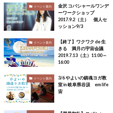
金沢 コバシャールワンデ
イベント案内
ーワークショップ
2017.9.2（土） 個人セ
ッション9/3
【終了】ワクワク de 生
イベント案内
きる 満月の宇宙会議
2019.7.13（土）11:00～
16:00
3/6 やよいの鎮魂ヨガ教
イベント案内
室 in 岐阜県谷汲 em life
宙