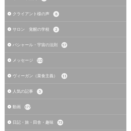
クライアント様の声
8
サロン 覚醒の学校
2
バシャール・宇宙の法則
57
メッセージ
115
ヴィーガン（菜食主義）
11
人気の記事
5
動画
177
日記・旅・田舎・趣味
73