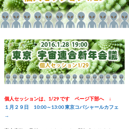
祓い
覚醒の学校
農業
金沢市
鎮魂
非二元
検索
個人セッションは、1/29 です ページ下部へ ↓
１月２９日 10:00～13:00 東京コバシャールカフェ
→