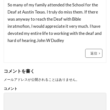
So many of my family attended the School for the
Deaf at Austin Texas. I truly do miss them. If there
was anyway to reach the Deaf with Bible
inratmofion, I would appreciate it very much. I have
devoted my entire life to working with the deaf and
hard of hearing.John W Dudley
返信
コメントを書く
メールアドレスが公開されることはありません。
コメント