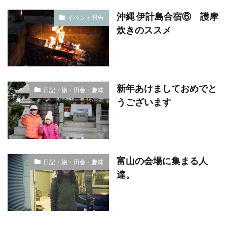
沖縄 伊計島合宿⑥ 護摩
イベント報告
炊きのススメ
新年あけましておめでと
日記・旅・田舎・趣味
うございます
富山の会場に集まる人
日記・旅・田舎・趣味
達。