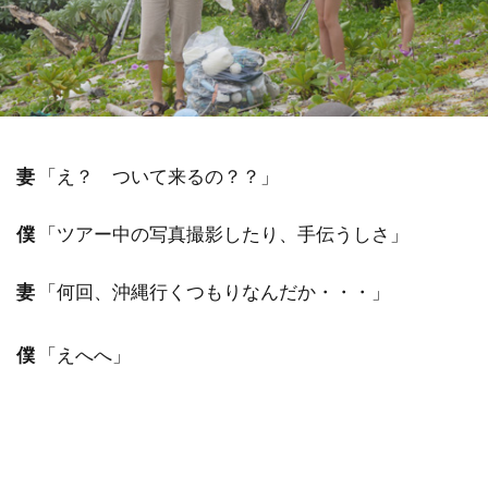
祓い
覚醒の学校
農業
金沢市
鎮魂
非二元
検索
妻
「え？ ついて来るの？？」
僕
「ツアー中の写真撮影したり、手伝うしさ」
妻
「何回、沖縄行くつもりなんだか・・・」
僕
「えへへ」