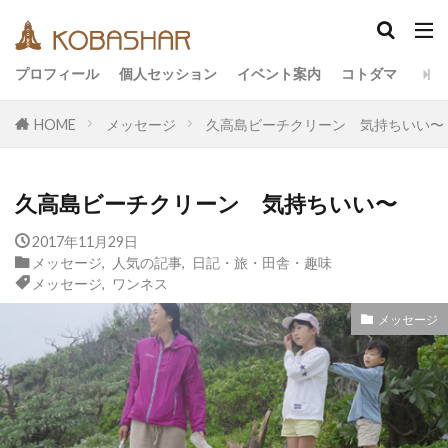
カテゴリー
プロフィール
個人セッション
イベント案内
コトダマ
HOME
メッセージ
久高島ビーチクリーン 気持ちいい〜
タグ
EM
うさと
アキラ
アセンション
久高島ビーチクリーン 気持ちいい〜
アーティスト
イベント
イヤシロチ
エコ
オフグリッド
キールタン
2017年11月29日
メッセージ
,
人気の記事
,
日記・旅・田舎・趣味
デトックス
バシャール・宇宙の法則
ヘナ
メッセージ
,
ワンネス
メッセージ
ヨガ
リトリート
メッセージ
ワンネス
ヴィーガン
健康
動画
友人
合宿
名古屋
地底人
子供
宇宙人
岐阜
引き寄せの法則
愛
断食
旅
沖縄
満月
石川県