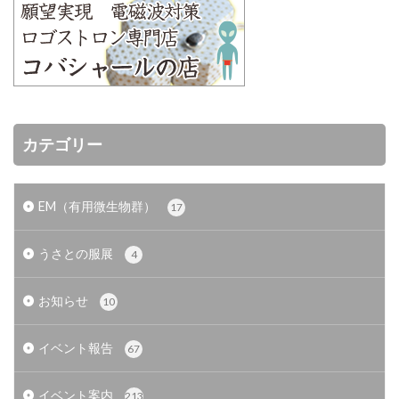
カテゴリー
EM（有用微生物群）
17
うさとの服展
4
お知らせ
10
イベント報告
67
イベント案内
213