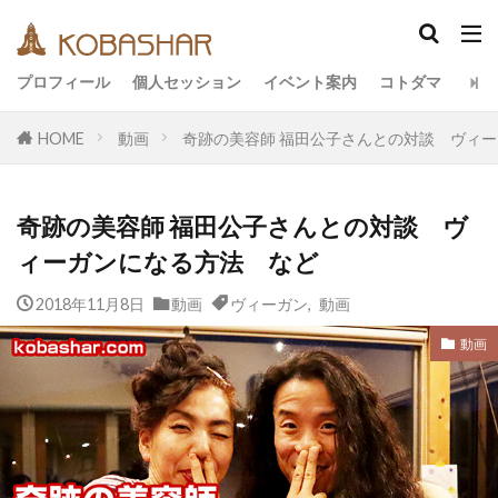
カテゴリー
プロフィール
個人セッション
イベント案内
コトダマ
HOME
動画
奇跡の美容師 福田公子さんとの対談 ヴィ
タグ
EM
うさと
アキラ
アセンション
ア
奇跡の美容師 福田公子さんとの対談 ヴ
イベント
イヤシロチ
エコ
オフグリッド
ィーガンになる方法 など
デトックス
バシャール・宇宙の法則
ヘナ
2018年11月8日
リトリート
動画
ワンネス
ヴィーガン
,
ヴィーガン
動画
健康
合宿
名古屋
地底人
子供
宇宙人
動画
引き寄せの法則
愛
断食
旅
沖縄
祓い
覚醒の学校
農業
金沢市
鎮魂
検索