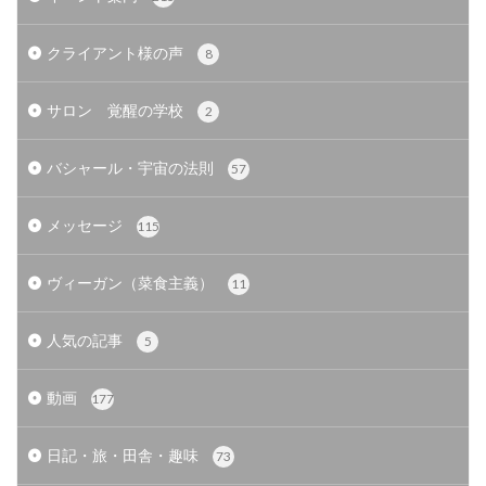
クライアント様の声
8
サロン 覚醒の学校
2
バシャール・宇宙の法則
57
メッセージ
115
ヴィーガン（菜食主義）
11
人気の記事
5
動画
177
日記・旅・田舎・趣味
73