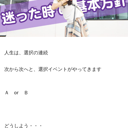
金沢市
鎮魂
非二元
検索
人生は、選択の連続
次から次へと、選択イベントがやってきます
Ａ or Ｂ
どうしよう・・・