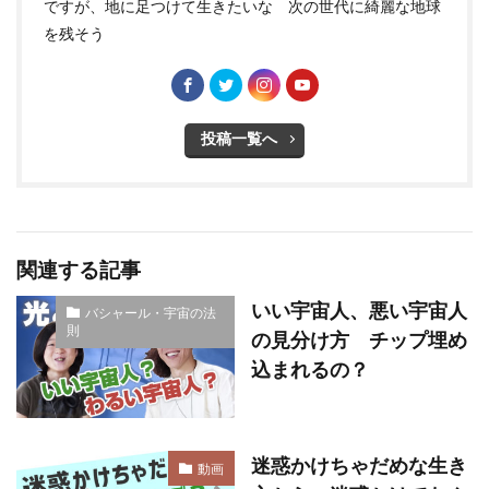
ですが、地に足つけて生きたいな 次の世代に綺麗な地球
を残そう
投稿一覧へ
関連する記事
いい宇宙人、悪い宇宙人
バシャール・宇宙の法
則
の見分け方 チップ埋め
込まれるの？
迷惑かけちゃだめな生き
動画