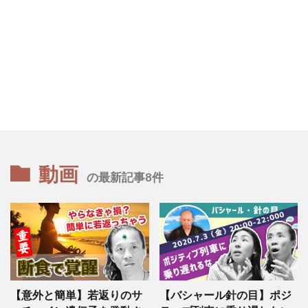
動画
の最新記事8件
【意外と簡単】若返りのサ
【バシャール針の目】ポジ