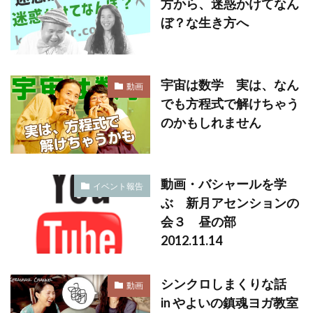
方から、迷惑かけてなん
ぼ？な生き方へ
宇宙は数学 実は、なん
動画
でも方程式で解けちゃう
のかもしれません
動画・バシャールを学
イベント報告
ぶ 新月アセンションの
会３ 昼の部
2012.11.14
シンクロしまくりな話
動画
in やよいの鎮魂ヨガ教室