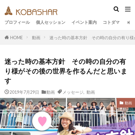
カテゴリー
プロフィール
個人セッション
イベント案内
コトダマ
HOME
動画
迷った時の基本方針 その時の自分の有り様
タグ
EM
うさと
アキラ
アセンション
迷った時の基本方針 その時の自分の有
アーティスト
イベント
イヤシロチ
エコ
り様がその後の世界を作るんだと思いま
オフグリッド
キールタン
デトックス
す
バシャール・宇宙の法則
ヘナ
メッセージ
2019年7月29日
動画
メッセージ
,
動画
ヨガ
リトリート
ワンネス
ヴィーガン
健康
動画
友人
合宿
名古屋
動画
地底人
子供
宇宙人
岐阜
引き寄せの法則
愛
断食
旅
沖縄
満月
石川県
祓い
覚醒の学校
農業