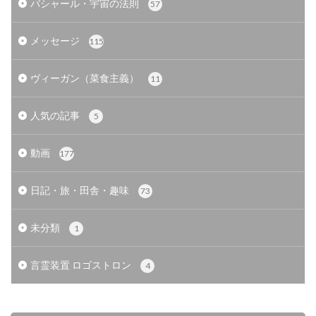
バシャール・宇宙の法則
57
メッセージ
115
ヴィーガン（菜食主義）
11
人気の記事
5
動画
177
日記・旅・田舎・趣味
73
未分類
1
言霊装置 ロゴストロン
4