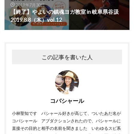
2019年7月30日
【終了】やよいの鎮魂ヨガ教室 in 岐阜県谷汲
2019.8.8（木）vol.12
この記事を書いた人
コバシャール
小林聖知です バシャール好きが高じて、ついたあだ名が
コバシャール アブダクションされたので、バシャールに
直接その目的と相手の名前を聞きました いわゆるスピ系