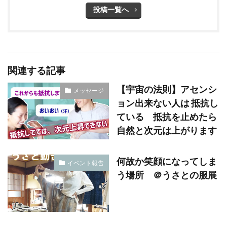
投稿一覧へ
関連する記事
【宇宙の法則】アセンシ
メッセージ
ョン出来ない人は 抵抗し
ている 抵抗を止めたら
自然と次元は上がります
何故か笑顔になってしま
イベント報告
う場所 ＠うさとの服展