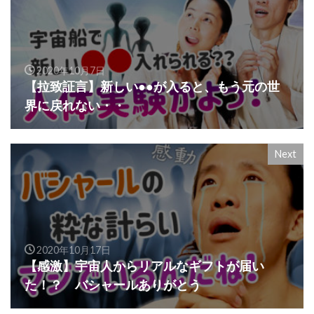
2020年10月7日
【拉致証言】新しい●●が入ると、もう元の世
界に戻れない・・
Next
2020年10月17日
【感激】宇宙人からリアルなギフトが届い
た！？ バシャールありがとう