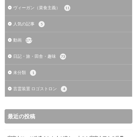
ヴィーガン（菜食主義）
11
人気の記事
5
動画
177
日記・旅・田舎・趣味
73
未分類
1
言霊装置 ロゴストロン
4
最近の投稿