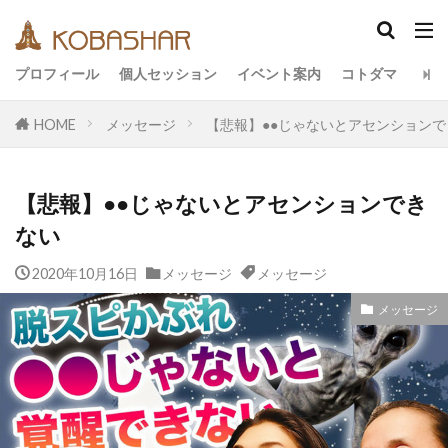
カテゴリー
プロフィール
個人セッション
イベント案内
コトダマ
HOME
メッセージ
【悲報】●●じゃないとアセンションで
タグ
EM
うさと
アキラ
アセンション
【悲報】●●じゃないとアセンションでき
アーティスト
イベント
イヤシロチ
ない
エコ
オフグリッド
キールタン
2020年10月16日
デトックス
メッセージ
バシャール・宇宙の法則
メッセージ
ヘナ
メッセージ
ヨガ
リトリート
メッセージ
ワンネス
ヴィーガン
健康
動画
友人
合宿
名古屋
地底人
子供
宇宙人
岐阜
引き寄せの法則
愛
断食
旅
沖縄
満月
石川県