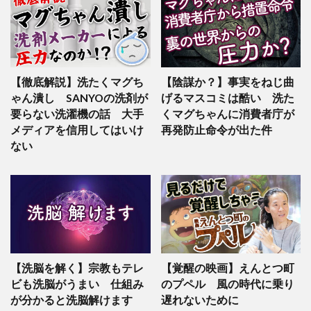
【徹底解説】洗たくマグち
【陰謀か？】事実をねじ曲
ゃん潰し SANYOの洗剤が
げるマスコミは酷い 洗た
要らない洗濯機の話 大手
くマグちゃんに消費者庁が
メディアを信用してはいけ
再発防止命令が出た件
ない
【洗脳を解く】宗教もテレ
【覚醒の映画】えんとつ町
ビも洗脳がうまい 仕組み
のプペル 風の時代に乗り
が分かると洗脳解けます
遅れないために