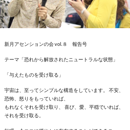
祓い
覚醒の学校
農業
金沢市
鎮魂
非二元
検索
新月アセンションの会 vol.８ 報告号
テーマ「恐れから解放されたニュートラルな状態」
「与えたものを受け取る」
宇宙は、至ってシンプルな構造をしています。 不安、
恐怖、怒りをもっていれば、
もれなくそれを受け取り、 喜び、愛、平穏でいれば、
それを受け取る。