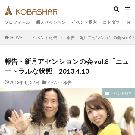
カテゴリー
プロフィール
個人セッション
イベント案内
コトダマ
HOME
イベント報告
報告・新月アセンションの会 vol.8「
タグ
EM
うさと
アキラ
アセンション
報告・新月アセンションの会 vol.8「ニュ
アーティスト
イベント
イヤシロチ
ートラルな状態」2013.4.10
エコ
オフグリッド
キールタン
2013年4月22日
デトックス
イベント報告
バシャール・宇宙の法則
ヘナ
メッセージ
ヨガ
リトリート
イベント報告
ワンネス
ヴィーガン
健康
動画
友人
合宿
名古屋
地底人
子供
宇宙人
岐阜
引き寄せの法則
愛
断食
旅
沖縄
満月
石川県