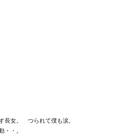
す長女。 つられて僕も涙。
動・・。