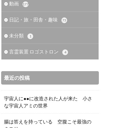
動画
177
日記・旅・田舎・趣味
73
未分類
1
言霊装置 ロゴストロン
4
最近の投稿
宇宙人に●●に改造された人が来た 小さ
な宇宙人アミの世界
腸は答えを持っている 空腹こそ最強の