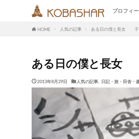
キーワード
プロフィー
人気の記事
ある日の僕と長女 子
HOME
カテゴリー
ある日の僕と長女
タグ
EM
うさ
2013年8月29日
人気の記事
,
日記・旅・田舎・
エコ
オフ
メッセージ
合宿
名古
断食
旅
鎮魂
非二