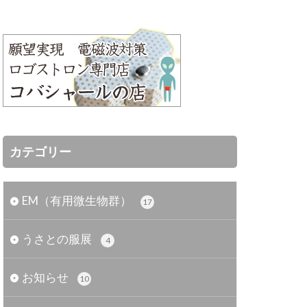
カテゴリー
EM（有用微生物群）
17
うさとの服展
4
お知らせ
10