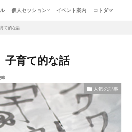
お客様の声
Ｑ＆Ａ
コンサルティング
ル
個人セッション
イベント案内
コトダマ
お客様の声
Ｑ＆Ａ
コンサルティング
育て的な話
 子育て的な話
と
アキラ
アセンション
アーティスト
イベント
趣味
グリッド
キールタン
デトックス
バシャール・宇宙の
人気の記事
ヨガ
リトリート
ワンネス
ヴィーガン
健康
屋
地底人
子供
宇宙人
岐阜
引き寄せの法
沖縄
満月
石川県
祓い
覚醒の学校
農
元