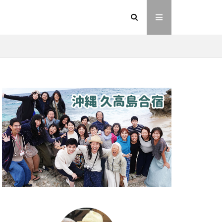
イヤシロチ
法則
ヘナ
動画
友人
則
愛
業
金沢市