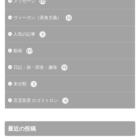
メッセージ
115
ヴィーガン（菜食主義）
11
人気の記事
5
動画
177
日記・旅・田舎・趣味
73
未分類
1
言霊装置 ロゴストロン
4
最近の投稿