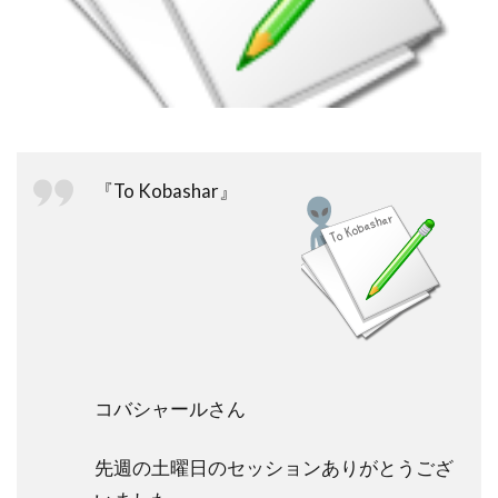
祓い
覚醒の学校
農業
金沢市
鎮魂
非二元
検索
『To Kobashar』
コバシャールさん
先週の土曜日のセッションありがとうござ