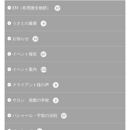
EM（有用微生物群）
17
うさとの服展
4
お知らせ
10
イベント報告
67
イベント案内
213
クライアント様の声
8
サロン 覚醒の学校
2
バシャール・宇宙の法則
57