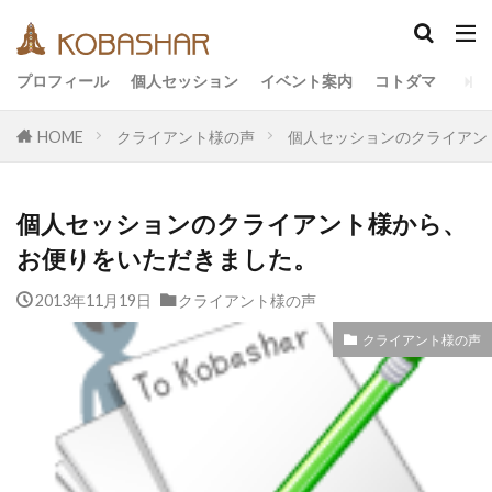
カテゴリー
プロフィール
個人セッション
イベント案内
コトダマ
HOME
クライアント様の声
個人セッションのクライアン
タグ
EM
うさと
アキラ
アセンション
個人セッションのクライアント様から、
アーティスト
イベント
イヤシロチ
お便りをいただきました。
エコ
オフグリッド
キールタン
2013年11月19日
デトックス
クライアント様の声
バシャール・宇宙の法則
ヘナ
メッセージ
ヨガ
リトリート
クライアント様の声
ワンネス
ヴィーガン
健康
動画
友人
合宿
名古屋
地底人
子供
宇宙人
岐阜
引き寄せの法則
愛
断食
旅
沖縄
満月
石川県