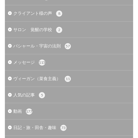
クライアント様の声
8
サロン 覚醒の学校
2
バシャール・宇宙の法則
57
メッセージ
115
ヴィーガン（菜食主義）
11
人気の記事
5
動画
177
日記・旅・田舎・趣味
73