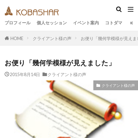
カテゴリー
プロフィール
個人セッション
イベント案内
コトダマ
HOME
クライアント様の声
お便り「幾何学模様が見えま
タグ
EM
うさと
アキラ
アセンション
お便り「幾何学模様が見えました」
アーティスト
イベント
イヤシロチ
エコ
オフグリッド
キールタン
2015年8月14日
クライアント様の声
デトックス
バシャール・宇宙の法則
ヘナ
クライアント様の声
メッセージ
ヨガ
リトリート
ワンネス
ヴィーガン
健康
動画
友人
合宿
名古屋
地底人
子供
宇宙人
岐阜
引き寄せの法則
愛
断食
旅
沖縄
満月
石川県