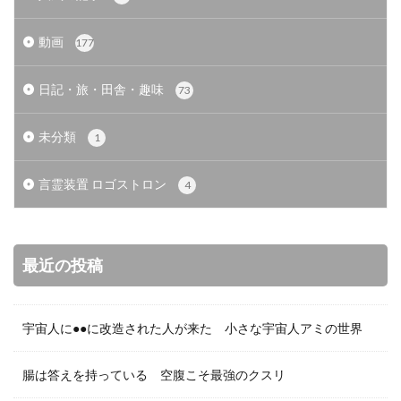
動画
177
日記・旅・田舎・趣味
73
未分類
1
言霊装置 ロゴストロン
4
最近の投稿
宇宙人に●●に改造された人が来た 小さな宇宙人アミの世界
腸は答えを持っている 空腹こそ最強のクスリ