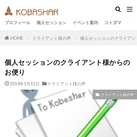
カテゴリー
プロフィール
個人セッション
イベント案内
コトダマ
HOME
クライアント様の声
個人セッションのクライアン
タグ
EM
うさと
アキラ
アセンション
個人セッションのクライアント様からの
アーティスト
イベント
イヤシロチ
お便り
エコ
オフグリッド
キールタン
2014年1月15日
デトックス
クライアント様の声
バシャール・宇宙の法則
ヘナ
メッセージ
ヨガ
リトリート
クライアント様の声
ワンネス
ヴィーガン
健康
動画
友人
合宿
名古屋
地底人
子供
宇宙人
岐阜
引き寄せの法則
愛
断食
旅
沖縄
満月
石川県