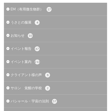
EM（有用微生物群）
17
うさとの服展
4
お知らせ
10
イベント報告
67
イベント案内
213
クライアント様の声
8
サロン 覚醒の学校
2
バシャール・宇宙の法則
57