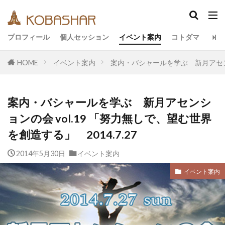
カテゴリー
プロフィール
個人セッション
イベント案内
コトダマ
HOME
イベント案内
案内・バシャールを学ぶ 新月アセンショ
タグ
EM
うさと
アキラ
アセンション
案内・バシャールを学ぶ 新月アセンシ
アーティスト
イベント
イヤシロチ
ョンの会 vol.19 「努力無しで、望む世界
エコ
オフグリッド
キールタン
を創造する」 2014.7.27
デトックス
バシャール・宇宙の法則
ヘナ
2014年5月30日
イベント案内
メッセージ
ヨガ
リトリート
ワンネス
ヴィーガン
健康
動画
友人
合宿
イベント案内
名古屋
地底人
子供
宇宙人
岐阜
引き寄せの法則
愛
断食
旅
沖縄
満月
石川県
祓い
覚醒の学校
農業