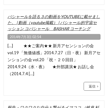
バシャールを語る３の動画をYOUTUBEに載せまし
た。 | 動画（youtube掲載） | バシャール的宇宙セ
ッション コバシャール BASHAR コーチング
2014年7月3日 02:54
[…] ★★ご案内★★ 新月アセンションの会
vol.19 「無価値感」2014.7.27（日・夜） 新月アセ
ンションの会 vol.20 「祝・２０回目」
2014.9.24（水・夜） ★外部講演★ お話し会
（2014.7.4 […]
返信
報告・ワクワクな自分と繋がるイマココ （岐阜 杉