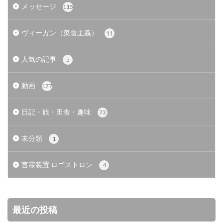
メッセージ
115
ヴィーガン（菜食主義）
11
人気の記事
5
動画
177
日記・旅・田舎・趣味
73
未分類
1
言霊装置 ロゴストロン
4
最近の投稿