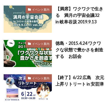
【満席】ワクワクで生き
イベント案内
る 満月の宇宙会議32
in 岐阜谷汲 2019.9.13
徳島・2015.4.24 ワクワ
イベント案内
クな状態で豊かさを創造
する お話会
【終了】6/22 広島 次元
イベント案内
上昇リトリート in 安芸津