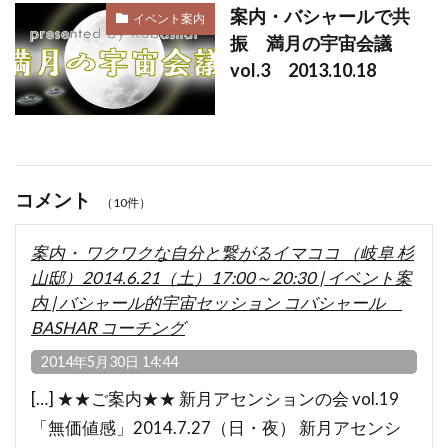
案内・バシャールで共
イベント案内
振 満月の宇宙会議
vol.3 2013.10.18
コメント
（10件）
案内・ ワクワクな自分と繋がるイマココ （岐阜 杉
山邸）2014.6.21（土）17:00～20:30 | イベント案
内 | バシャール的宇宙セッション コバシャール
BASHAR コーチング
2014年5月30日 14:44
[…] ★★ご案内★★ 新月アセンションの会 vol.19
「無価値感」2014.7.27（日・夜） 新月アセンシ