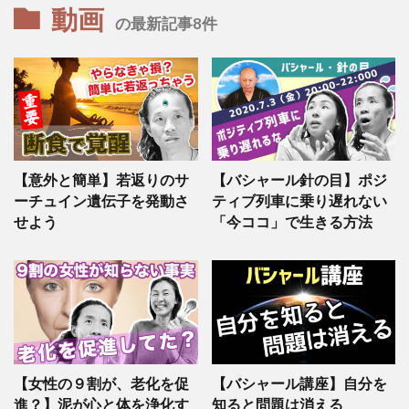
動画
の最新記事8件
【意外と簡単】若返りのサ
【バシャール針の目】ポジ
ーチュイン遺伝子を発動さ
ティブ列車に乗り遅れない
せよう
「今ココ」で生きる方法
【女性の９割が、老化を促
【バシャール講座】自分を
進？】泥が心と体を浄化す
知ると問題は消える