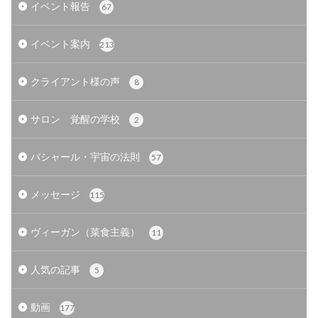
イベント報告
67
イベント案内
213
クライアント様の声
8
サロン 覚醒の学校
2
バシャール・宇宙の法則
57
メッセージ
115
ヴィーガン（菜食主義）
11
人気の記事
5
動画
177