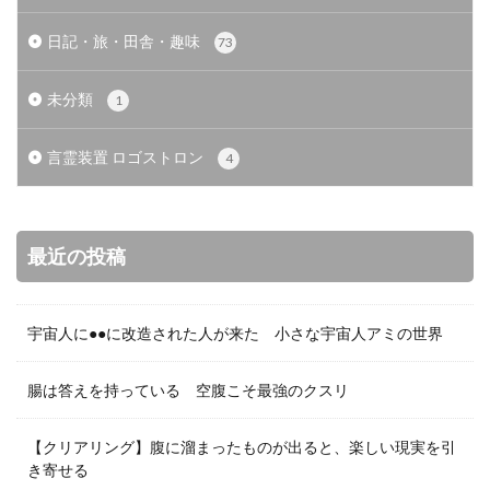
日記・旅・田舎・趣味
73
未分類
1
言霊装置 ロゴストロン
4
最近の投稿
宇宙人に●●に改造された人が来た 小さな宇宙人アミの世界
腸は答えを持っている 空腹こそ最強のクスリ
【クリアリング】腹に溜まったものが出ると、楽しい現実を引
き寄せる