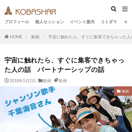
カテゴリー
プロフィール
個人セッション
イベント案内
コトダマ
HOME
動画
宇宙に触れたら、すぐに集客できちゃった人
タグ
EM
うさと
アキラ
アセンション
ア
宇宙に触れたら、すぐに集客できちゃっ
イベント
イヤシロチ
エコ
オフグリッド
た人の話 パートナーシップの話
デトックス
バシャール・宇宙の法則
ヘナ
2018年5月2日
リトリート
動画
ワンネス
動画
ヴィーガン
健康
合宿
名古屋
地底人
子供
宇宙人
動画
引き寄せの法則
愛
断食
旅
沖縄
祓い
覚醒の学校
農業
金沢市
鎮魂
検索