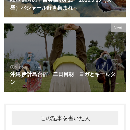
昼）バシャール好き集まれ～
Next
2018年5月7日
沖縄 伊計島合宿 二日目朝 ヨガとキールタ
ン
この記事を書いた人