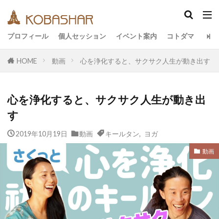
カテゴリー
プロフィール
個人セッション
イベント案内
コトダマ
HOME
動画
心を浄化すると、サクサク人生が動き出す
タグ
EM
うさと
アキラ
アセンション
心を浄化すると、サクサク人生が動き出
アーティスト
イベント
イヤシロチ
エコ
す
オフグリッド
キールタン
デトックス
2019年10月19日
バシャール・宇宙の法則
動画
キールタン
ヘナ
,
ヨガ
メッセージ
ヨガ
リトリート
ワンネス
ヴィーガン
動画
健康
動画
友人
合宿
名古屋
地底人
子供
宇宙人
岐阜
引き寄せの法則
愛
断食
旅
沖縄
満月
石川県
祓い
覚醒の学校
農業