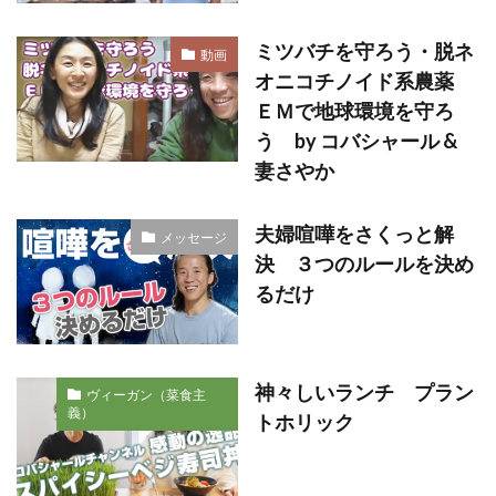
ミツバチを守ろう・脱ネ
動画
オニコチノイド系農薬
ＥＭで地球環境を守ろ
う by コバシャール &
妻さやか
夫婦喧嘩をさくっと解
メッセージ
決 ３つのルールを決め
るだけ
神々しいランチ プラン
ヴィーガン（菜食主
義）
トホリック