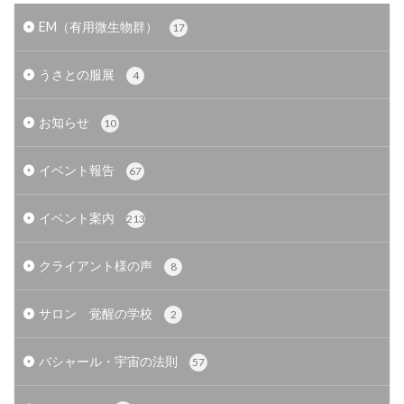
EM（有用微生物群）
17
うさとの服展
4
お知らせ
10
イベント報告
67
イベント案内
213
クライアント様の声
8
サロン 覚醒の学校
2
バシャール・宇宙の法則
57