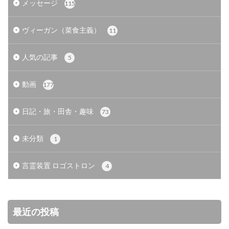
メッセージ
115
ヴィーガン（菜食主義）
11
人気の記事
5
動画
177
日記・旅・田舎・趣味
73
未分類
1
言霊装置 ロゴストロン
4
最近の投稿