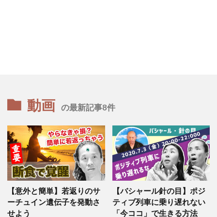
動画
の最新記事8件
【意外と簡単】若返りのサ
【バシャール針の目】ポジ
ーチュイン遺伝子を発動さ
ティブ列車に乗り遅れない
せよう
「今ココ」で生きる方法