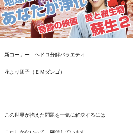
金沢市
鎮魂
非二元
検索
新コーナー ヘドロ分解バラエティ
花より団子（ＥＭダンゴ）
この世界が抱えた問題を一気に解決するには
これしかないって、確信しています