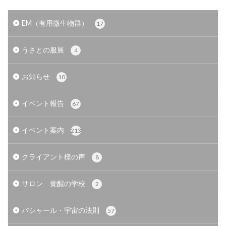
EM（有用微生物群）
17
うさとの服展
4
お知らせ
10
イベント報告
67
イベント案内
213
クライアント様の声
8
サロン 覚醒の学校
2
バシャール・宇宙の法則
57