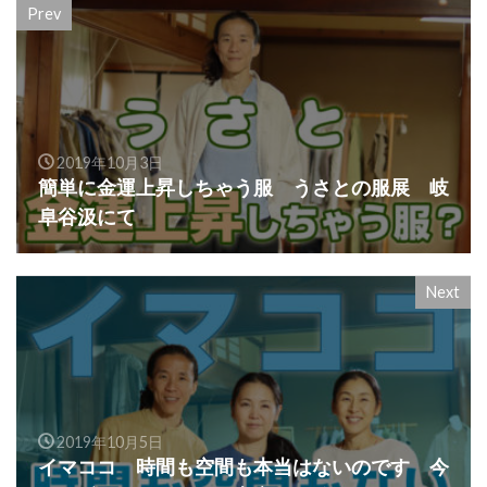
Prev
2019年10月3日
簡単に金運上昇しちゃう服 うさとの服展 岐
阜谷汲にて
Next
2019年10月5日
イマココ 時間も空間も本当はないのです 今