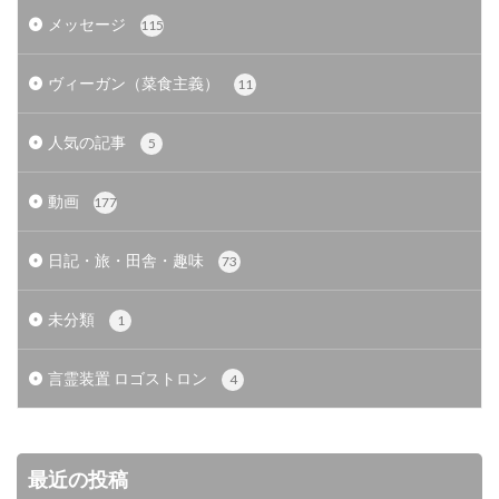
メッセージ
115
ヴィーガン（菜食主義）
11
人気の記事
5
動画
177
日記・旅・田舎・趣味
73
未分類
1
言霊装置 ロゴストロン
4
最近の投稿