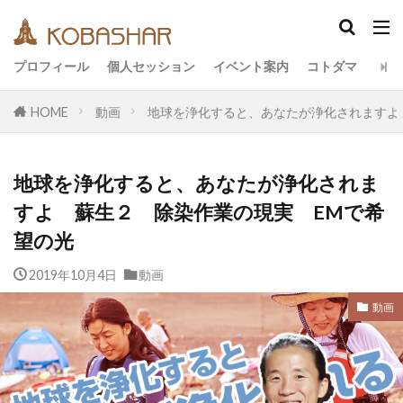
カテゴリー
プロフィール
個人セッション
イベント案内
コトダマ
HOME
動画
地球を浄化すると、あなたが浄化されますよ
タグ
EM
うさと
アキラ
アセンション
地球を浄化すると、あなたが浄化されま
アーティスト
イベント
イヤシロチ
エコ
すよ 蘇生２ 除染作業の現実 EMで希
オフグリッド
キールタン
デトックス
望の光
バシャール・宇宙の法則
ヘナ
メッセージ
2019年10月4日
動画
ヨガ
リトリート
ワンネス
ヴィーガン
健康
動画
友人
合宿
名古屋
動画
地底人
子供
宇宙人
岐阜
引き寄せの法則
愛
断食
旅
沖縄
満月
石川県
祓い
覚醒の学校
農業