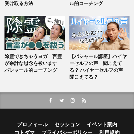
受け取る方法
ル的コーチング
除霊できちゃうヨガ 言霊
【バシャール講座】ハイヤ
が余計な思念を祓います
ーセルフの声 聞こえて
バシャール的コーチング
る？ ハイヤーセルフの声
聞こえてる？
プロフィール
セッション
イベント案内
コトダマ
プライバシーポリシー
利用規約